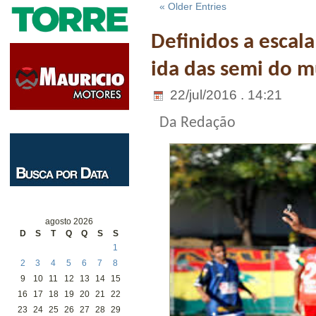
« Older Entries
Definidos a escala
ida das semi do m
22/jul/2016 . 14:21
Da Redação
agosto 2026
D
S
T
Q
Q
S
S
1
2
3
4
5
6
7
8
9
10
11
12
13
14
15
16
17
18
19
20
21
22
23
24
25
26
27
28
29