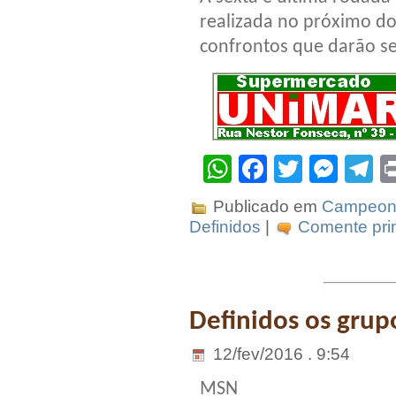
realizada no próximo dom
confrontos que darão se
WhatsApp
Facebook
Twitter
Mes
T
Publicado em
Campeona
Definidos
|
Comente prim
Definidos os grup
12/fev/2016 . 9:54
MSN