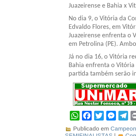
Juazeirense e Bahia x Vi
No dia 9, o Vitória da C
Edvaldo Flores, em Vitó
Juazeirense enfrenta o V
em Petrolina (PE). Ambos
Já no dia 16, o Vitória 
Bahia enfrenta o Vitóri
partida também serão in
WhatsApp
Facebook
Twitter
Mes
T
Publicado em
Campeona
SEMIFINALISTAS
|
Com