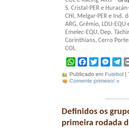
COL e Racing-ARG –
Gru
S. Cristal-PER e Huracá
CHI, Melgar-PER e Ind. 
ARG, Grêmio, LDU-EQU 
Emelec-EQU, Dep. Tách
Corinthians, Cerro Porte
COL
WhatsApp
Facebook
Twitter
Mes
T
Publicado em
Futebol
|
Comente primeiro! »
Definidos os grup
primeira rodada 