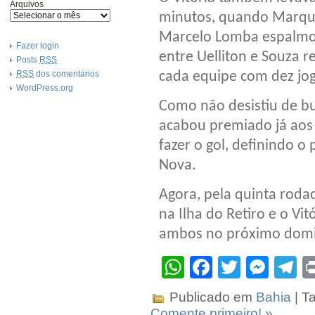
Arquivos
minutos, quando Marquin
Marcelo Lomba espalmou
Fazer login
entre Uelliton e Souza 
Posts
RSS
RSS
dos comentários
cada equipe com dez j
WordPress.org
Como não desistiu de bu
acabou premiado já aos
fazer o gol, definindo o
Nova.
Agora, pela quinta rodad
na Ilha do Retiro e o Vi
ambos no próximo dom
WhatsApp
Facebook
Twitter
Mes
T
Publicado em
Bahia
| T
Comente primeiro! »