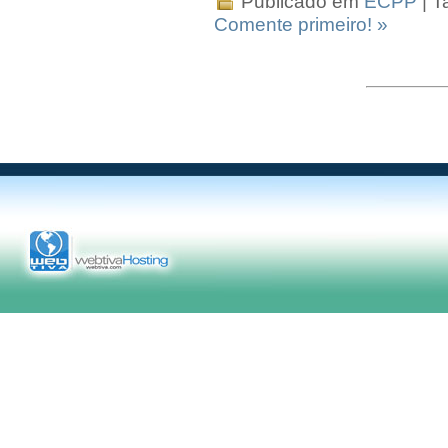
Publicado em
ECPP
| T
Comente primeiro! »