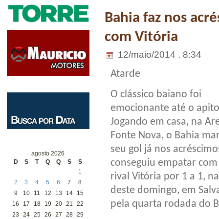
Bahia faz nos acr
com Vitória
12/maio/2014 . 8:34
Atarde
O clássico baiano foi
emocionante até o apito 
Jogando em casa, na Ar
Fonte Nova, o Bahia ma
seu gol já nos acréscimo
agosto 2026
conseguiu empatar com
D
S
T
Q
Q
S
S
1
rival Vitória por 1 a 1, n
2
3
4
5
6
7
8
deste domingo, em Salv
9
10
11
12
13
14
15
pela quarta rodada do Br
16
17
18
19
20
21
22
23
24
25
26
27
28
29