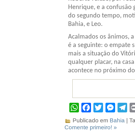
Henrique, e a confusão g
do segundo tempo, moti
Bahia, e Leo.
Acalmados os ânimos, a
é a seguinte: o empate s
mais a situação do Vitór
qualquer placar, na casa
acontece no próximo dom
WhatsApp
Facebook
Twitter
Mes
T
Publicado em
Bahia
| T
Comente primeiro! »