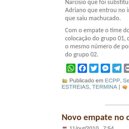
Narcisio que foi substit
Adriano que entrou no i
que saiu machucado.
Com o empate o time do 
colocação do grupo 01,
o mesmo número de pont
do grupo 02.
WhatsApp
Facebook
Twitter
Mes
T
Publicado em
ECPP
,
Se
ESTREIAS
,
TERMINA
|
Novo empate no cl
11/out/2010 . 7:54