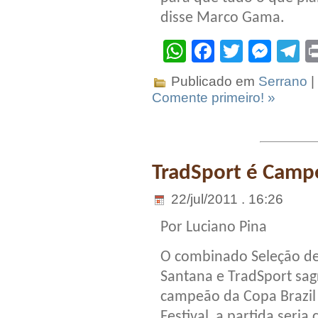
disse Marco Gama.
WhatsApp
Facebook
Twitter
Mes
T
Publicado em
Serrano
|
Comente primeiro! »
TradSport é Campe
22/jul/2011 . 16:26
Por Luciano Pina
O combinado Seleção de
Santana e TradSport sag
campeão da Copa Brazil 
Festival, a partida seria 