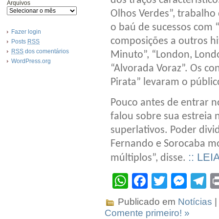
dos traços característi
Arquivos
Olhos Verdes”, trabalho
o baú de sucessos com “
Fazer login
composições a outros hi
Posts
RSS
RSS
dos comentários
Minuto”, “London, Londo
WordPress.org
“Alvorada Voraz”. Os co
Pirata” levaram o público
Pouco antes de entrar no
falou sobre sua estreia n
superlativos. Poder divi
Fernando e Sorocaba mo
:: LEI
múltiplos”, disse.
WhatsApp
Facebook
Twitter
Mes
T
Publicado em
Notícias
|
Comente primeiro! »