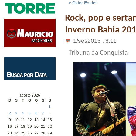
« Older Entries
Rock, pop e serta
Inverno Bahia 20
1/set/2015 . 8:11
Tribuna da Conquista
agosto 2026
D
S
T
Q
Q
S
S
1
2
3
4
5
6
7
8
9
10
11
12
13
14
15
16
17
18
19
20
21
22
23
24
25
26
27
28
29