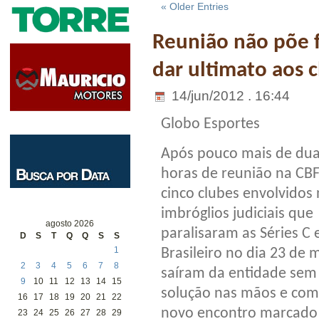
« Older Entries
Reunião não põe f
dar ultimato aos 
14/jun/2012 . 16:44
Globo Esportes
Após pouco mais de du
horas de reunião na CBF
cinco clubes envolvidos
imbróglios judiciais que
agosto 2026
paralisaram as Séries C 
D
S
T
Q
Q
S
S
1
Brasileiro no dia 23 de 
2
3
4
5
6
7
8
saíram da entidade se
9
10
11
12
13
14
15
solução nas mãos e co
16
17
18
19
20
21
22
novo encontro marcado
23
24
25
26
27
28
29