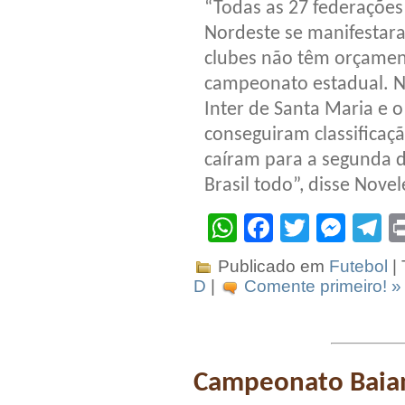
“Todas as 27 federações
Nordeste se manifestaram
clubes não têm orçament
campeonato estadual. Nos
Inter de Santa Maria e 
conseguiram classificaçã
caíram para a segunda di
Brasil todo”, disse Novel
WhatsApp
Facebook
Twitter
Mes
T
Publicado em
Futebol
|
D
|
Comente primeiro! »
Campeonato Baian