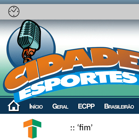
:: ‘fim’