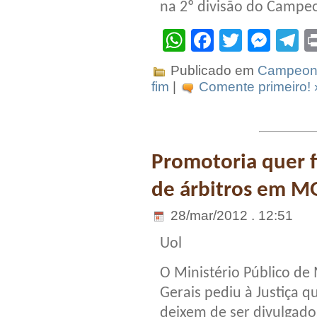
na 2º divisão do Campe
WhatsApp
Facebook
Twitter
Mes
T
Publicado em
Campeona
fim
|
Comente primeiro! 
Promotoria quer f
de árbitros em M
28/mar/2012 . 12:51
Uol
O Ministério Público de
Gerais pediu à Justiça q
deixem de ser divulgado