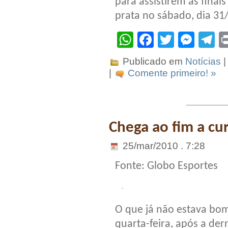
para assistirem às fina
prata no sábado, dia 31
WhatsApp
Facebook
Twitter
Mes
T
Publicado em
Notícias
|
|
Comente primeiro! »
Chega ao fim a cu
25/mar/2010 . 7:28
Fonte: Globo Esportes
O que já não estava bom
quarta-feira, após a de