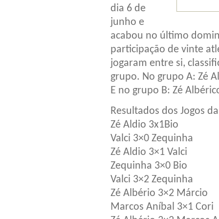
dia 6 de
junho e
acabou no último doming
participação de vinte at
jogaram entre si, classi
grupo. No grupo A: Zé A
E no grupo B: Zé Albérico,
Resultados dos Jogos da 
Zé Aldio 3x1Bio
Valci 3×0 Zequinha
Zé Aldio 3×1 Valci
Zequinha 3×0 Bio
Valci 3×2 Zequinha
Zé Albério 3×2 Márcio
Marcos Aníbal 3×1 Cori