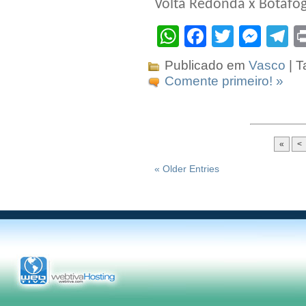
Volta Redonda x Botafo
WhatsApp
Facebook
Twitter
Mes
T
Publicado em
Vasco
| T
Comente primeiro! »
«
<
« Older Entries