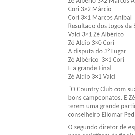
Zé Albério 3×2 Marcos A
Cori 3×2 Márcio
Cori 3×1 Marcos Aníbal
Resultado dos Jogos da 
Valci 3×1 Zé Albérico
Zé Aldio 3×0 Cori
A disputa do 3° Lugar
Zé Albérico 3×1 Cori
E a grande Final
Zé Aldio 3×1 Valci
“O Country Club com sua 
bons campeonatos. E Zé
terem uma grande parti
conselheiro Eliomar Ped
O segundo diretor de es