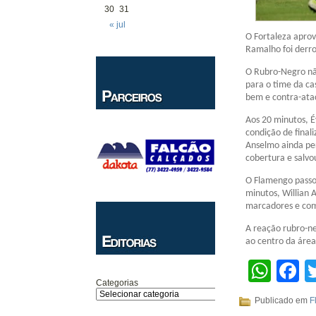
30
31
« jul
O Fortaleza aprov
Ramalho foi derro
O Rubro-Negro nã
para o time da ca
bem e contra-ata
Aos 20 minutos, É
condição de final
Anselmo ainda pe
cobertura e salvou
O Flamengo passou
minutos, Willian 
marcadores e com
A reação rubro-ne
ao centro da área,
Wha
F
Categorias
Publicado em
F