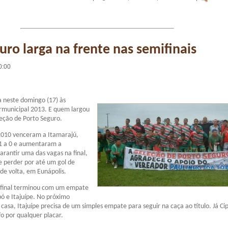
uro larga na frente nas semifinais
0:00
a neste domingo (17) às
ermunicipal 2013. E quem largou
leção de Porto Seguro.
010 venceram a Itamarajú,
 1 a 0 e aumentaram a
rantir uma das vagas na final,
 perder por até um gol de
 de volta, em Eunápolis.
ifinal terminou com um empate
pó e Itajuípe. No próximo
casa, Itajuípe precisa de um simples empate para seguir na caça ao título. Já Ci
o por qualquer placar.