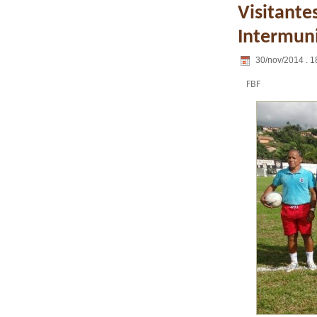
Visitante
Intermuni
30/nov/2014 . 1
FBF