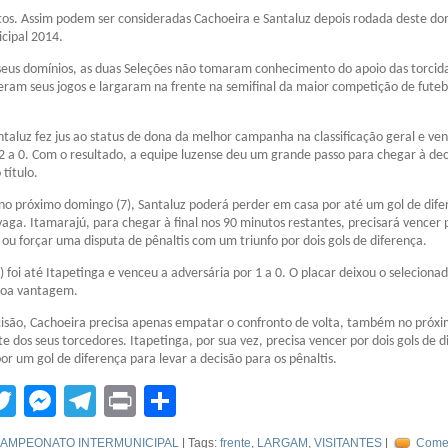
stos. Assim podem ser consideradas Cachoeira e Santaluz depois rodada deste d
icipal 2014.
eus domínios, as duas Seleções não tomaram conhecimento do apoio das torcid
eram seus jogos e largaram na frente na semifinal da maior competição de futeb
taluz fez jus ao status de dona da melhor campanha na classificação geral e ve
2 a 0. Com o resultado, a equipe luzense deu um grande passo para chegar à dec
 título.
 no próximo domingo (7), Santaluz poderá perder em casa por até um gol de dif
vaga. Itamarajú, para chegar à final nos 90 minutos restantes, precisará vencer 
 ou forçar uma disputa de pênaltis com um triunfo por dois gols de diferença.
) foi até Itapetinga e venceu a adversária por 1 a 0. O placar deixou o seleciona
boa vantagem.
cisão, Cachoeira precisa apenas empatar o confronto de volta, também no próx
e dos seus torcedores. Itapetinga, por sua vez, precisa vencer por dois gols de d
or um gol de diferença para levar a decisão para os pênaltis.
tsApp
acebook
Twitter
Messenger
Telegram
Print
Compartilhar
AMPEONATO INTERMUNICIPAL
| Tags:
frente
,
LARGAM
,
VISITANTES
|
Come