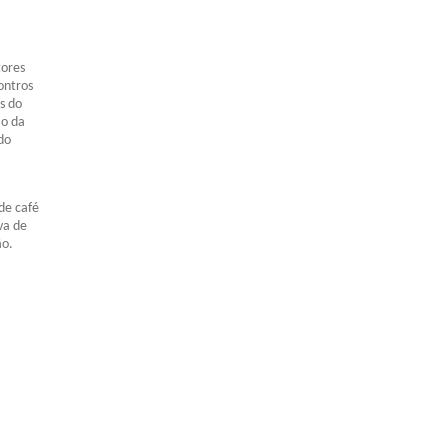
tores
ontros
s do
ão da
do
de café
va de
ão.