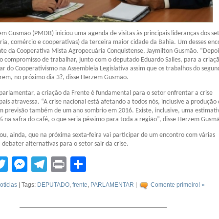
 Gusmão (PMDB) iniciou uma agenda de visitas às principais lideranças dos se
tria, comércio e cooperativas) da terceira maior cidade da Bahia. Um desses enc
nte da Cooperativa Mista Agropecuária Conquistense, Jaymilton Gusmão. “Depoi
o compromisso de trabalhar, junto com o deputado Eduardo Salles, para a criaç
r do Cooperativismo na Assembleia Legislativa assim que os trabalhos do segun
em, no próximo dia 3?, disse Herzem Gusmão.
arlamentar, a criação da Frente é fundamental para o setor enfrentar a crise
aís atravessa. “A crise nacional está afetando a todos nós, inclusive a produção 
m previsão também de um ano sombrio em 2016. Existe, inclusive, uma estimati
 na safra do café, o que seria péssimo para toda a região”, disse Herzem Gusm
u, ainda, que na próxima sexta-feira vai participar de um encontro com várias
debater alternativas para o setor sair da crise.
tsApp
acebook
Twitter
Messenger
Telegram
Print
Compartilhar
otícias
| Tags:
DEPUTADO
,
frente
,
PARLAMENTAR
|
Comente primeiro! »