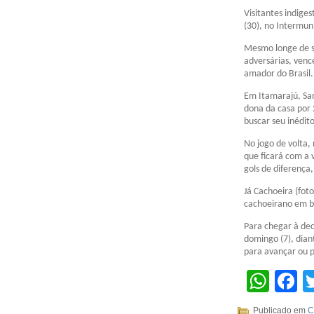
Visitantes indige
(30), no Intermun
Mesmo longe de s
adversárias, venc
amador do Brasil.
Em Itamarajú, San
dona da casa por 
buscar seu inédito
No jogo de volta,
que ficará com a 
gols de diferença,
Já Cachoeira (foto
cachoeirano em 
Para chegar à de
domingo (7), diant
para avançar ou p
Wha
F
Publicado em
C