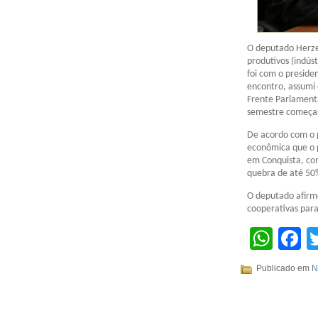
O deputado Herzem
produtivos (indús
foi com o preside
encontro, assumi 
Frente Parlamenta
semestre começar
De acordo com o p
econômica que o p
em Conquista, co
quebra de até 50%
O deputado afirmo
cooperativas para 
Wha
F
Publicado em
N