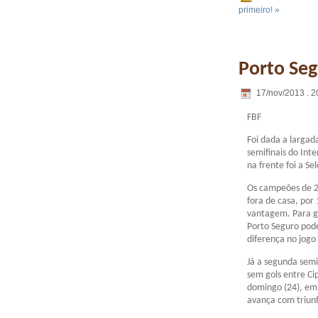
primeiro! »
Porto Seg
17/nov/2013 . 2
FBF
Foi dada a largad
semifinais do Int
na frente foi a Se
Os campeões de 2
fora de casa, por
vantagem. Para ga
Porto Seguro pode
diferença no jogo
Já a segunda sem
sem gols entre Ci
domingo (24), em 
avança com triunf