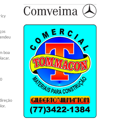
ricy
ços
fendeu
em boa
lacar.
20
direção
lor.