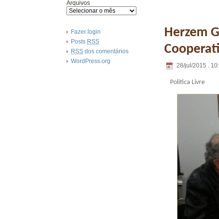
Arquivos
Herzem G
Fazer login
Posts
RSS
Cooperat
RSS
dos comentários
WordPress.org
28/jul/2015 . 10
Politica Livre