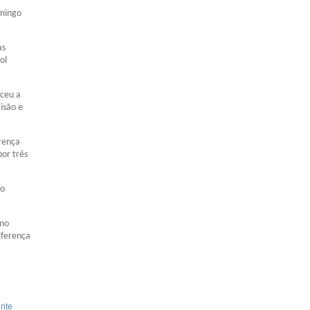
omingo
as
ol
nceu a
isão e
erença
por três
do
imo
iferença
nte