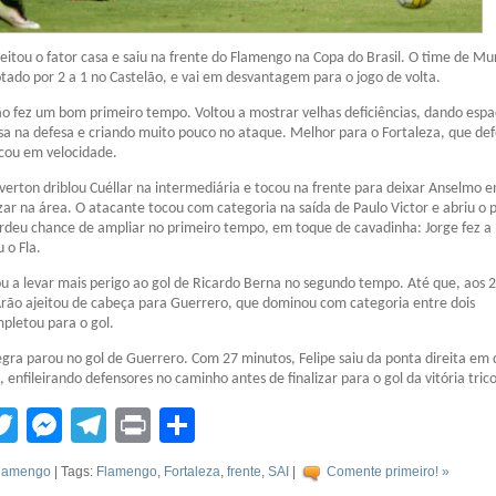
eitou o fator casa e saiu na frente do Flamengo na Copa do Brasil. O time de Mu
tado por 2 a 1 no Castelão, e vai em desvantagem para o jogo de volta.
o fez um bom primeiro tempo. Voltou a mostrar velhas deficiências, dando espa
sa na defesa e criando muito pouco no ataque. Melhor para o Fortaleza, que de
cou em velocidade.
verton driblou Cuéllar na intermediária e tocou na frente para deixar Anselmo 
izar na área. O atacante tocou com categoria na saída de Paulo Victor e abriu o p
rdeu chance de ampliar no primeiro tempo, em toque de cavadinha: Jorge fez a
 o Fla.
 a levar mais perigo ao gol de Ricardo Berna no segundo tempo. Até que, aos 
Arão ajeitou de cabeça para Guerrero, que dominou com categoria entre dois
pletou para o gol.
gra parou no gol de Guerrero. Com 27 minutos, Felipe saiu da ponta direita em 
 enfileirando defensores no caminho antes de finalizar para o gol da vitória trico
tsApp
acebook
Twitter
Messenger
Telegram
Print
Compartilhar
lamengo
| Tags:
Flamengo
,
Fortaleza
,
frente
,
SAI
|
Comente primeiro! »