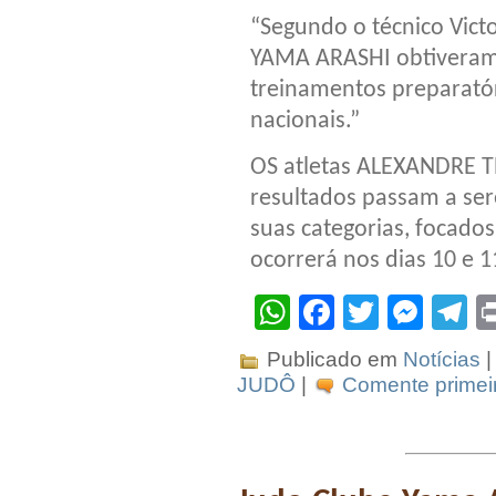
“Segundo o técnico Vict
YAMA ARASHI obtiveram
treinamentos preparatór
nacionais.”
OS atletas ALEXANDRE T
resultados passam a se
suas categorias, focados
ocorrerá nos dias 10 e 
WhatsApp
Facebook
Twitter
Mes
T
Publicado em
Notícias
|
JUDÔ
|
Comente primeir