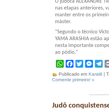
O judoca ALEXANDRE TR
nas etapas anteriores, 
manter entre os primeir
máster.
“Segundo o técnico Vict
YAMA ARASHIA estão apt
nesta importante compe
ao pódio.”
WhatsApp
Facebook
Twitter
Mes
T
Publicado em
Karatê
| 
Comente primeiro! »
Judô conquistense