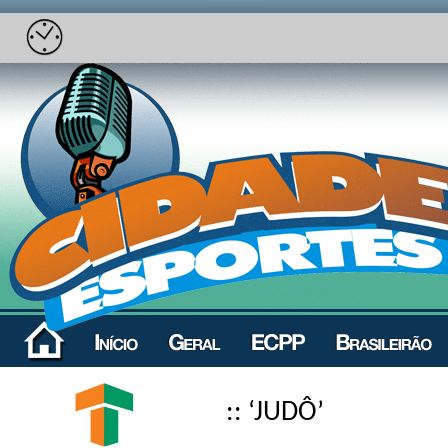
:: ‘JUDÔ’