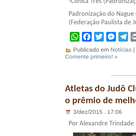
-Clinica Três (Padroniza
Padronização do Nague
(Federação Paulista de J
WhatsApp
Facebook
Twitter
Mes
T
Publicado em
Notícias
|
Comente primeiro! »
Atletas do Judô C
o prêmio de melh
3/dez/2015 . 17:06
Por Alexandre Trindade