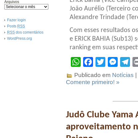
Erick Bahia (Vice Campe
Arquivos
João Aurélio (Terceiro 
Alexandre Trindade (Ter
Fazer login
Posts
RSS
Com esses resultados o
RSS
dos comentários
e ERICK BAHIA (Sub13) s
WordPress.org
ranking em suas respecti
WhatsApp
Facebook
Twitter
Mes
T
Publicado em
Notícias
|
Comente primeiro! »
Judô Clube Yama 
aproveitamento na