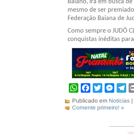
Baiano, irá em busca de
mesmo de ser premiado 
Federação Baiana de Ju
Como sempre o JUDÔ C
conquistas inéditas para
WhatsApp
Facebook
Twitter
Mes
T
Publicado em
Notícias
|
Comente primeiro! »