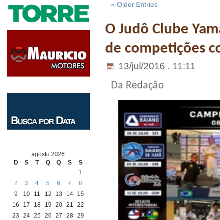
« Older Entries
O Judô Clube Yama
de competições co
13/jul/2016 . 11:11
Da Redação
agosto 2026
D
S
T
Q
Q
S
S
1
2
3
4
5
6
7
8
9
10
11
12
13
14
15
16
17
18
19
20
21
22
23
24
25
26
27
28
29