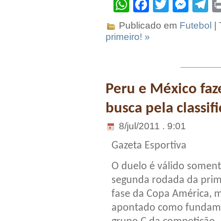
WhatsApp
Facebook
Twitter
Mes
T
Publicado em
Futebol
|
primeiro! »
Peru e México faz
busca pela classif
8/jul/2011 . 9:01
Gazeta Esportiva
O duelo é válido soment
segunda rodada da prim
fase da Copa América, 
apontado como fundamen