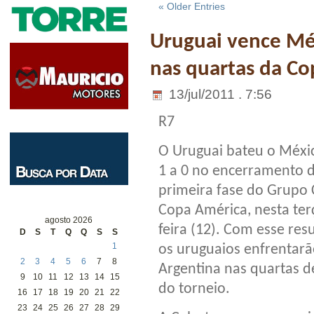
« Older Entries
Uruguai vence Mé
nas quartas da C
13/jul/2011 . 7:56
R7
O Uruguai bateu o Méxi
1 a 0 no encerramento 
primeira fase do Grupo 
Copa América, nesta ter
agosto 2026
feira (12). Com esse res
D
S
T
Q
Q
S
S
1
os uruguaios enfrentarã
2
3
4
5
6
7
8
Argentina nas quartas de
9
10
11
12
13
14
15
do torneio.
16
17
18
19
20
21
22
23
24
25
26
27
28
29