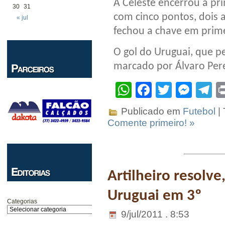
A Celeste encerrou a pr
30
31
com cinco pontos, dois 
« jul
fechou a chave em prime
O gol do Uruguai, que p
marcado por Álvaro Pere
WhatsApp
Facebook
Twitter
Mes
T
Publicado em
Futebol
|
Comente primeiro! »
Artilheiro resolve
Uruguai em 3º
Categorias
9/jul/2011 . 8:53