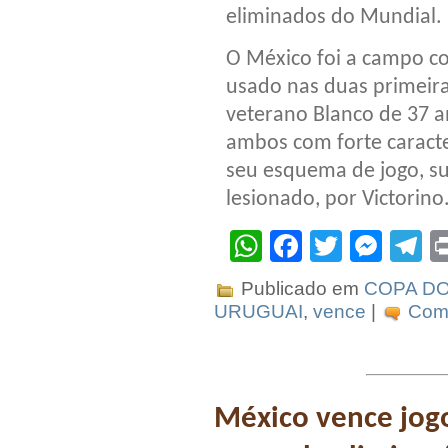
eliminados do Mundial.
O México foi a campo c
usado nas duas primeiras
veterano Blanco de 37 a
ambos com forte caracte
seu esquema de jogo, su
lesionado, por Victorino
WhatsApp
Facebook
Twitter
Mes
T
Publicado em
COPA DO
URUGUAI
,
vence
|
Come
México vence jogo