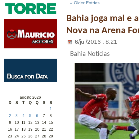
« Older Entries
Bahia joga mal e 
Nova na Arena Fo
6/jul/2016 . 8:21
Bahia Notícias
agosto 2026
D
S
T
Q
Q
S
S
1
2
3
4
5
6
7
8
9
10
11
12
13
14
15
16
17
18
19
20
21
22
23
24
25
26
27
28
29