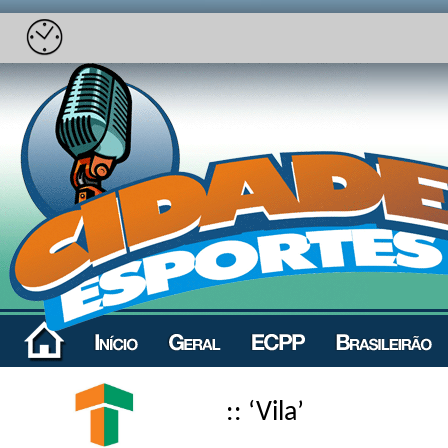
:: ‘Vila’