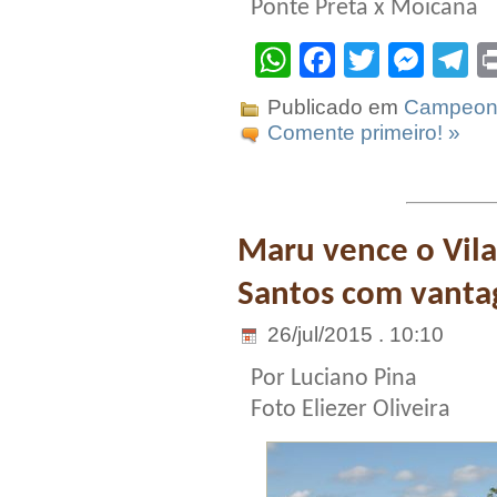
Ponte Preta x Moicana
WhatsApp
Facebook
Twitter
Mes
T
Publicado em
Campeona
Comente primeiro! »
Maru vence o Vila
Santos com vanta
26/jul/2015 . 10:10
Por Luciano Pina
Foto Eliezer Oliveira