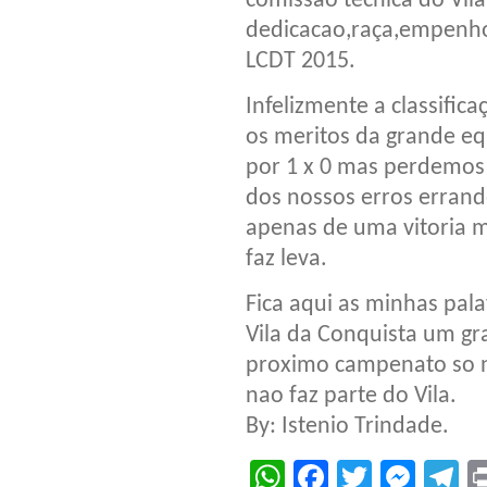
comissao tecnica do Vila
dedicacao,raça,empenh
LCDT 2015.
Infelizmente a classific
os meritos da grande e
por 1 x 0 mas perdemo
dos nossos erros erran
apenas de uma vitoria 
faz leva.
Fica aqui as minhas pal
Vila da Conquista um gr
proximo campenato so n
nao faz parte do Vila.
By: Istenio Trindade.
WhatsApp
Facebook
Twitter
Mes
T