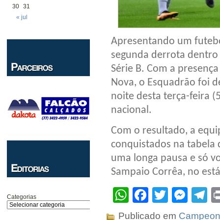
30
31
« jul
Apresentando um futebol
segunda derrota dentro 
Série B. Com a presença
Nova, o Esquadrão foi d
noite desta terça-feira 
nacional.
Com o resultado, a equ
conquistados na tabela d
uma longa pausa e só vol
Sampaio Corrêa, no está
WhatsApp
Facebook
Twitter
Mes
T
Categorias
Publicado em
Campeona