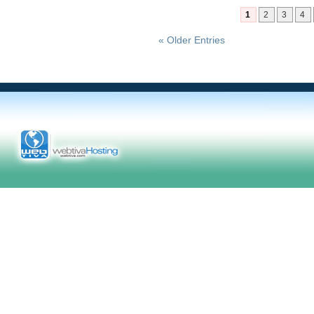
1
2
3
4
« Older Entries