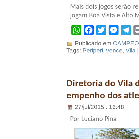
Mais dois jogos serão re
jogam Boa Vista e Alto
WhatsApp
Facebook
Twitter
Mes
T
Publicado em
CAMPEON
Tags:
Periperi
,
vence
,
Vila
Diretoria do Vila
empenho dos atle
27/jul/2015 . 16:48
Por Luciano Pina