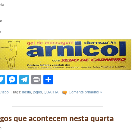
ria
te
a
tsApp
acebook
Twitter
Messenger
Telegram
Print
Compartilhar
utebol
| Tags:
desta
,
jogos
,
QUARTA
|
Comente primeiro! »
ogos que acontecem nesta quarta
0