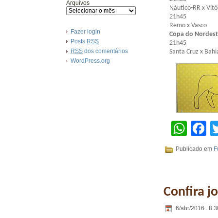
Arquivos
Náutico-RR x Vitó
21h45
Remo x Vasco
Fazer login
Copa do Nordes
Posts
RSS
21h45
RSS
dos comentários
Santa Cruz x Bahi
WordPress.org
Wha
F
Publicado em
F
Confira j
6/abr/2016 . 8:3