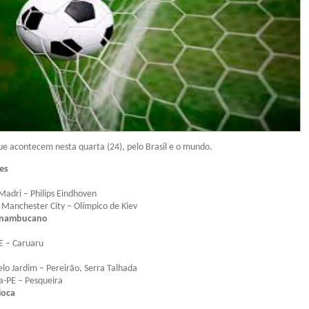
que acontecem nesta quarta (24), pelo Brasil e o mundo.
es
 Madri – Philips Eindhoven
Manchester City – Olímpico de Kiev
rnambucano
PE – Caruaru
elo Jardim – Pereirão, Serra Talhada
ia-PE – Pesqueira
ioca