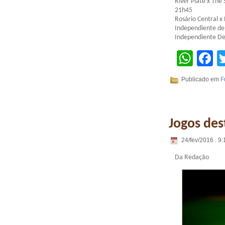
River Plate x The
21h45
Rosário Central x
Independiente de 
Independiente De
Wha
F
Publicado em
F
Jogos des
24/fev/2016 . 9:
Da Redação