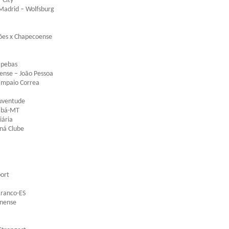
 City
 Madrid – Wolfsburg
mões x Chapecoense
apebas
ense – João Pessoa
Sampaio Correa
Juventude
iabá-MT
iária
ná Clube
port
Branco-ES
inense