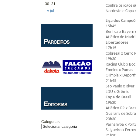
30
31
Confira os jogos 
« jul
Nordeste e Copa d
Liga dos Campeõ
15h45
Benfica x Bayern
Atlético de Madri
Libertadores
17h15
Cobresal x Cerro 
19h30
Racing Club x Boc
Emelec x Pumas
Olímpia x Deporti
21h45
São Paulo x River 
LDU x Grêmio
Copa do Brasil
19h30
Atlético-PR x Bras
Guarany de Sobral
20h30
Categorias
Parnahyba x Port
Salgueiro x Ferrov
21h30