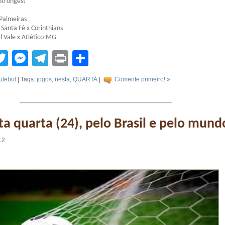
 Strongest
 Palmeiras
Santa Fé x Corinthians
l Vale x Atlético-MG
tsApp
acebook
Twitter
Messenger
Telegram
Print
Compartilhar
utebol
| Tags:
jogos
,
nesta
,
QUARTA
|
Comente primeiro! »
ta quarta (24), pelo Brasil e pelo mund
12