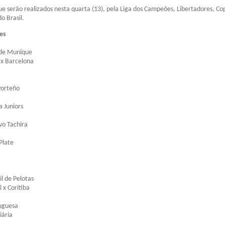
que serão realizados nesta quarta (13), pela Liga dos Campeões, Libertadores, Co
o Brasil.
es
 de Munique
 x Barcelona
Porteño
a Juniors
vo Tachira
Plate
il de Pelotas
 x Coritiba
uguesa
iária