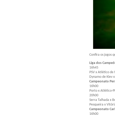
Confira os jogos 
Liga dos Campeõ
16h45
PSV x Atlético de
Dynamo de Kiev x 
Campeonato Pe
16h00
Porto x Atlético-
20h00
Serra Talhada x B
Pesqueira x Vitór
Campeonato Car
16h00