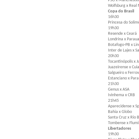
PSG x Manchester
Wolfsburg x Real
Copa do Brasil
16h30
Princesa do Soli
19h30
Resende x Ceará
Londrina x Parau
Botafogo-PB x Lin
Inter de Lajes x 
20h30
Tocantinópolis x 
Juazeirense x Cu
Salgueiro x Ferrov
Estanciano x Para
21h30
Genus x ASA
Ivinhema x CRB
21h45
Aparecidense x S
Bahia x Globo
Santa Cruz x Rio 
Tombense x Flum
Libertadores
19h30