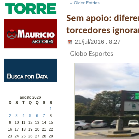
« Older Entries
Sem apoio: difere
torcedores ignora
21/jul/2016 . 8:27
Globo Esportes
agosto 2026
D
S
T
Q
Q
S
S
1
2
3
4
5
6
7
8
9
10
11
12
13
14
15
16
17
18
19
20
21
22
23
24
25
26
27
28
29