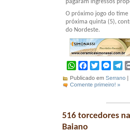
pagaram ingressos prop
O próximo jogo do time
próxima quinta (5), cont
do Nordeste.
WhatsApp
Facebook
Twitter
Mes
T
Publicado em
Serrano
|
Comente primeiro! »
516 torcedores n
Baiano