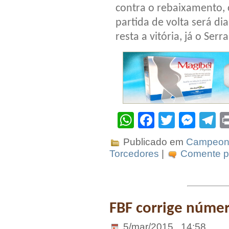
contra o rebaixamento,
partida de volta será di
resta a vitória, já o Ser
WhatsApp
Facebook
Twitter
Mes
T
Publicado em
Campeona
Torcedores
|
Comente pr
FBF corrige núme
5/mar/2015 . 14:58