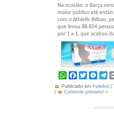
Na ocasião, o Barça venc
maior público até então
com o Athletic Bilbao, 
que levou 88.834 pesso
por 1 a 1, que acabou da
WhatsApp
Facebook
Twitter
Mes
T
Publicado em
Futebol
|
|
Comente primeiro! »