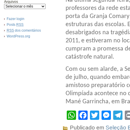
Na última segunda-feira,
Arquivos
professores da rede est
porta da Granja Comary 
Fazer login
estruturas das escolas.
Posts
RSS
RSS
dos comentários
desabrigados na tragédi
WordPress.org
2011, e estiveram no lo
cumpram a promessa de 
catástrofe natural.
Com ou sem alarde, a Se
de julho, quando embarc
amistoso preparatório co
Olimpíada acontece no di
Mané Garrincha, em Bras
WhatsApp
Facebook
Twitter
Mes
T
Publicado em
Seleção B