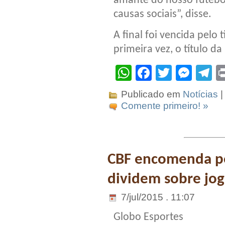
amante do nosso futebol
causas sociais”, disse.
A final foi vencida pelo
primeira vez, o título 
WhatsApp
Facebook
Twitter
Mes
T
Publicado em
Notícias
|
Comente primeiro! »
CBF encomenda pe
dividem sobre jo
7/jul/2015 . 11:07
Globo Esportes