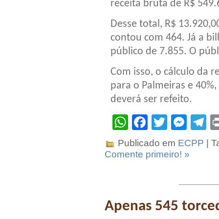
receita bruta de R$ 549.
Desse total, R$ 13.920,
contou com 464. Já a bi
público de 7.855. O púb
Com isso, o cálculo da 
para o Palmeiras e 40%,
deverá ser refeito.
WhatsApp
Facebook
Twitter
Mes
T
Publicado em
ECPP
| T
Comente primeiro! »
Apenas 545 torced