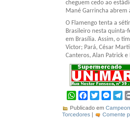
cheguem cedo ao estádi
Mané Garrincha abrem 
O Flamengo tenta a sét
Brasileiro nesta quinta-
em Brasília. Assim, o t
Victor; Pará, César Mart
Canteros, Alan Patrick e
WhatsApp
Facebook
Twitter
Mes
T
Publicado em
Campeona
Torcedores
|
Comente pr