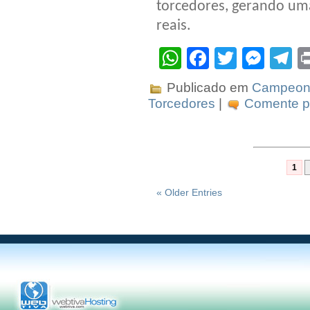
torcedores, gerando um
reais.
WhatsApp
Facebook
Twitter
Mes
T
Publicado em
Campeona
Torcedores
|
Comente pr
1
« Older Entries