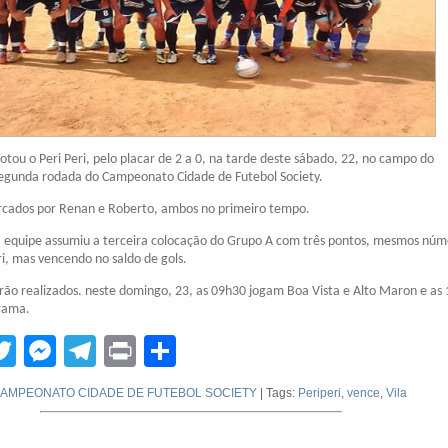
rotou o Peri Peri, pelo placar de 2 a 0, na tarde deste sábado, 22, no campo do
egunda rodada do Campeonato Cidade de Futebol Society.
rcados por Renan e Roberto, ambos no primeiro tempo.
a equipe assumiu a terceira colocação do Grupo A com três pontos, mesmos núm
ri, mas vencendo no saldo de gols.
erão realizados. neste domingo, 23, as 09h30 jogam Boa Vista e Alto Maron e as
rama.
tsApp
acebook
Twitter
Messenger
Telegram
Print
Compartilhar
AMPEONATO CIDADE DE FUTEBOL SOCIETY
| Tags:
Periperi
,
vence
,
Vila