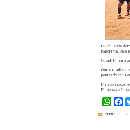
O Vila Bonita der
Panorama, pela s
Os gols foram ma
Com o resultado 
pontos do Peri Pe
Mais dois jogos s
Flamengo e Pano
Wha
F
Publicado em
C