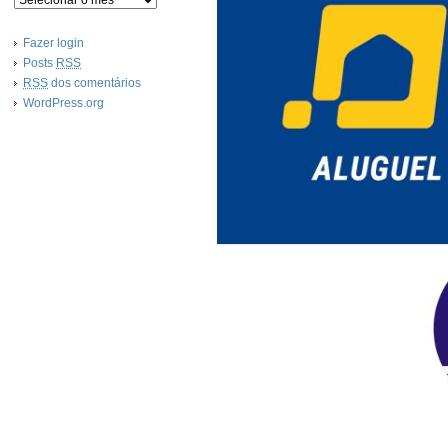
Fazer login
Posts
RSS
RSS
dos comentários
WordPress.org