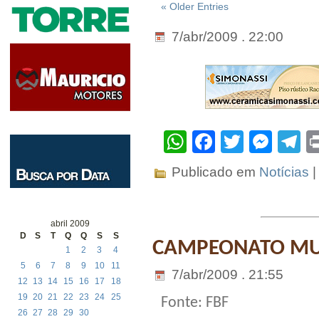
« Older Entries
7/abr/2009 . 22:00
WhatsApp
Facebook
Twitter
Mes
T
Publicado em
Notícias
abril 2009
D
S
T
Q
Q
S
S
CAMPEONATO MUN
1
2
3
4
5
6
7
8
9
10
11
7/abr/2009 . 21:55
12
13
14
15
16
17
18
19
20
21
22
23
24
25
Fonte: FBF
26
27
28
29
30