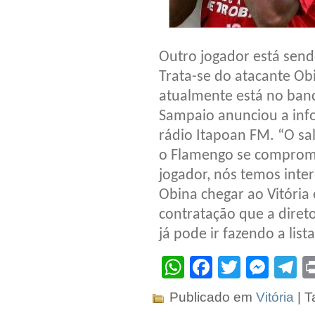
Outro jogador está sendo
Trata-se do atacante Ob
atualmente está no banc
Sampaio anunciou a info
rádio Itapoan FM. “O sal
o Flamengo se comprome
jogador, nós temos int
Obina chegar ao Vitória 
contratação que a direto
já pode ir fazendo a lis
WhatsApp
Facebook
Twitter
Mes
T
Publicado em
Vitória
| T