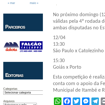
« mar
maio »
No próximo domingo (12/
válidas pela 4ª rodada
ambas disputadas no Est
12/04
13:30
São Paulo x Catolezinho
15:30
Goiás x Porto
Esta competição é reali
conta com o apoio da Fe
Categorias
Municipal de Itambé e R
WhatsApp
Facebook
Twitter
Mes
T
Arquivos