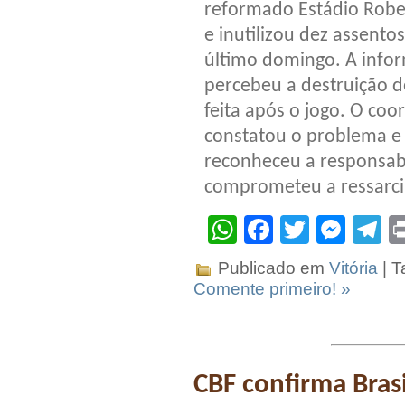
reformado Estádio Rober
e inutilizou dez assent
último domingo. A infor
percebeu a destruição 
feita após o jogo. O coo
constatou o problema e 
reconheceu a responsabi
comprometeu a ressarcir
WhatsApp
Facebook
Twitter
Mes
T
Publicado em
Vitória
| T
Comente primeiro! »
CBF confirma Brasi