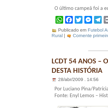
O último campeã foi a e
WhatsApp
Facebook
Twitter
Mes
T
Publicado em
Futebol 
Rural
|
Comente primeir
LCDT 54 ANOS – 
DESTA HISTÓRIA
28/abr/2009 . 14:56
Por Luciano Pina/Patrícia
Fonte: Enyl Lemos – His