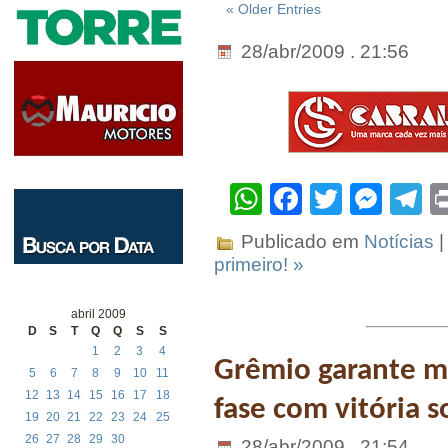
« Older Entries
28/abr/2009 . 21:56
WhatsApp
Facebook
Twitter
Mes
T
Publicado em
Notícias
|
primeiro! »
abril 2009
D
S
T
Q
Q
S
S
1
2
3
4
Grêmio garante m
5
6
7
8
9
10
11
12
13
14
15
16
17
18
fase com vitória 
19
20
21
22
23
24
25
26
27
28
29
30
28/abr/2009 . 21:54