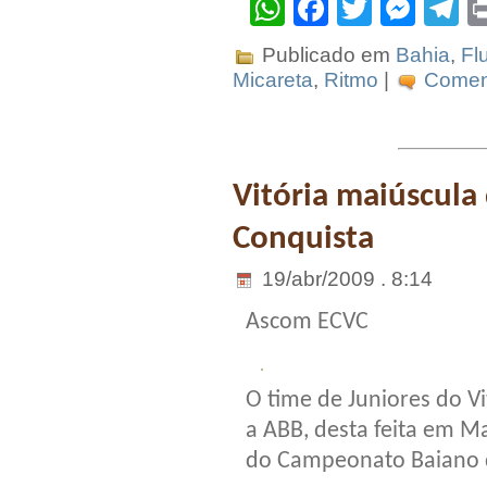
WhatsApp
Facebook
Twitter
Mes
T
Publicado em
Bahia
,
Fl
Micareta
,
Ritmo
|
Coment
Vitória maiúscula 
Conquista
19/abr/2009 . 8:14
Ascom ECVC
O time de Juniores do V
a ABB, desta feita em M
do Campeonato Baiano d