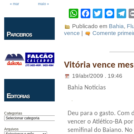
« mar
maio »
WhatsApp
Facebook
Twitter
Mes
T
Publicado em
Bahia
,
Fl
vence
|
Comente primeir
Vitória vence me
19/abr/2009 . 19:46
Bahia Noticias
Deu para o gasto. Com d
Categorias
vencer o Atlético-BA por
semifinal do Baiano. No
Arquivos