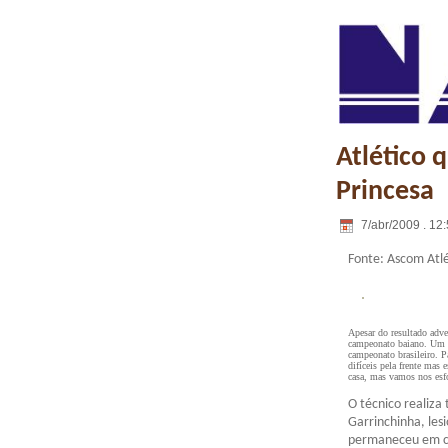
Atlético q
Princesa
7/abr/2009 . 12
Fonte: Ascom Atlé
Apesar do resultado adve
campeonato baiano. Um si
campeonato brasileiro. P
difíceis pela frente mas
casa, mas vamos nos esfo
O técnico realiza
Garrinchinha, le
permaneceu em cam