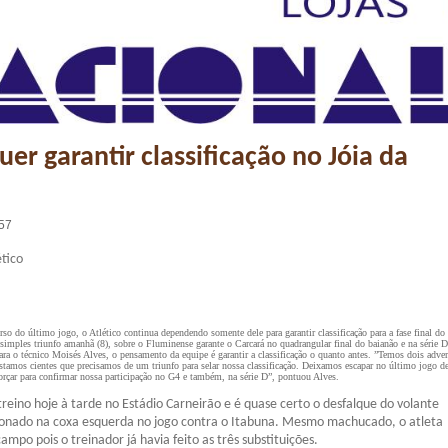
uer garantir classificação no Jóia da
:57
tico
rso do último jogo, o Atlético continua dependendo somente dele para garantir classificação para a fase final do
mples triunfo amanhã (8), sobre o Fluminense garante o Carcará no quadrangular final do baianão e na série 
ara o técnico Moisés Alves, o pensamento da equipe é garantir a classificação o quanto antes. ”Temos dois adver
 estamos cientes que precisamos de um triunfo para selar nossa classificação. Deixamos escapar no último jogo d
rçar para confirmar nossa participação no G4 e também, na série D”, pontuou Alves.
 treino hoje à tarde no Estádio Carneirão e é quase certo o desfalque do volante
sionado na coxa esquerda no jogo contra o Itabuna. Mesmo machucado, o atleta
po pois o treinador já havia feito as três substituições.