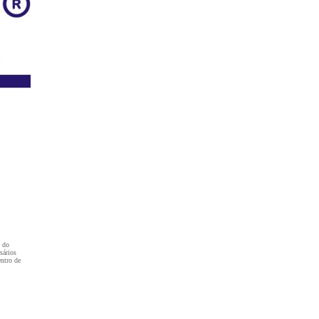
D do
sários
entro de