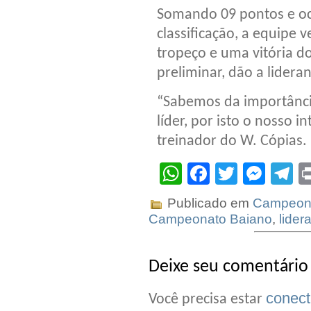
Somando 09 pontos e oc
classificação, a equipe
tropeço e uma vitória do
preliminar, dão a lideran
“Sabemos da importânci
líder, por isto o nosso i
treinador do W. Cópias.
WhatsApp
Facebook
Twitter
Mes
T
Publicado em
Campeona
Campeonato Baiano
,
lider
Deixe seu comentário
conec
Você precisa estar