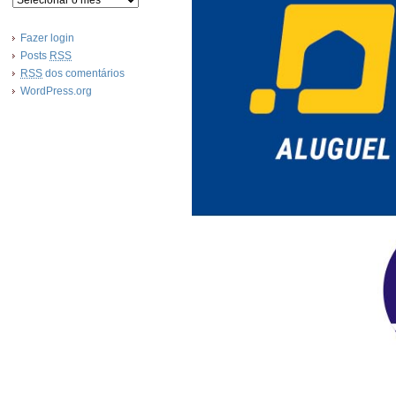
Fazer login
Posts
RSS
RSS
dos comentários
WordPress.org