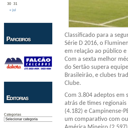
30
31
« jul
Classificado para a seg
Série D 2016, o Flumin
em relação ao público e
Com a sexta melhor médi
do Sertão supera equipe
Brasileirão, e clubes tr
Clube.
Com 3.804 adeptos em se
atrás de times regionai
(4.182) e Campinense-PB
Categorias
um comparativo com outra
América Mineiro (2.597),