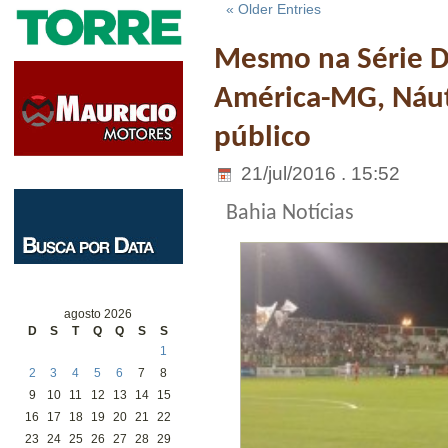
« Older Entries
Mesmo na Série D,
América-MG, Náut
público
21/jul/2016 . 15:52
Bahia Notícias
agosto 2026
D
S
T
Q
Q
S
S
1
2
3
4
5
6
7
8
9
10
11
12
13
14
15
16
17
18
19
20
21
22
23
24
25
26
27
28
29