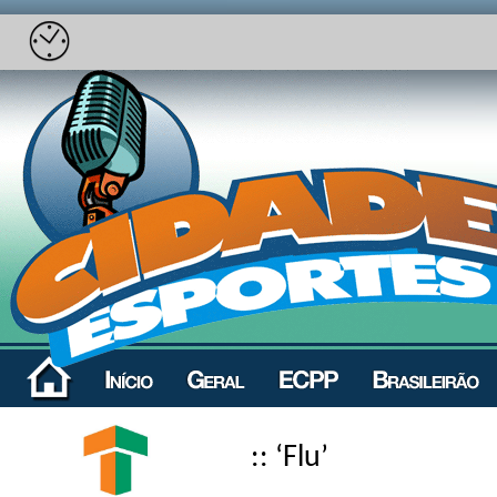
:: ‘Flu’