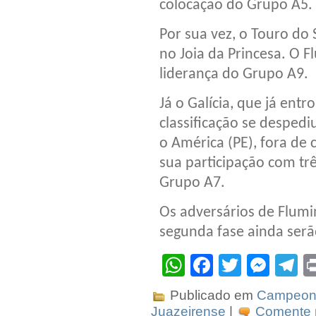
colocação do Grupo A5.
Por sua vez, o Touro do
no Joia da Princesa. O F
liderança do Grupo A9.
Já o Galícia, que já en
classificação se desped
o América (PE), fora de 
sua participação com tr
Grupo A7.
Os adversários de Flum
segunda fase ainda serã
WhatsApp
Facebook
Twitter
Mes
T
Publicado em
Campeona
Juazeirense
|
Comente p