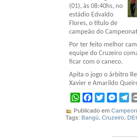
(01), às 08:40hs, no
estádio Edvaldo
Flores, o título de
campeão do Campeonato 
Por ter feito melhor ca
equipe do Cruzeiro com
ficar com o caneco.
Apita o jogo o árbitro R
Xavier e Amarildo Queiro
WhatsApp
Facebook
Twitter
Mes
T
Publicado em
Campeona
Tags:
Bangú
,
Cruzeiro
,
DE