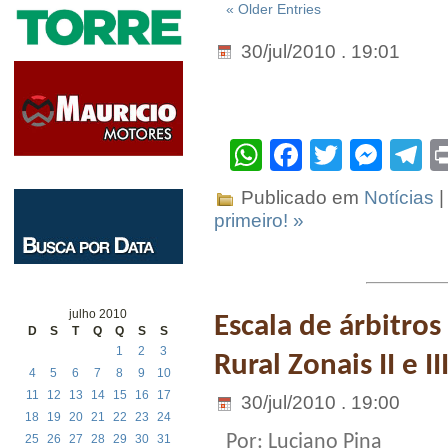
« Older Entries
30/jul/2010 . 19:01
WhatsApp
Facebook
Twitter
Mes
T
Publicado em
Notícias
|
primeiro! »
julho 2010
Escala de árbitro
D
S
T
Q
Q
S
S
1
2
3
Rural Zonais II e II
4
5
6
7
8
9
10
11
12
13
14
15
16
17
30/jul/2010 . 19:00
18
19
20
21
22
23
24
Por: Luciano Pina
25
26
27
28
29
30
31