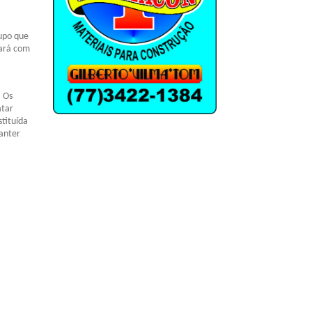
rupo que
fará com
. Os
atar
stituída
manter