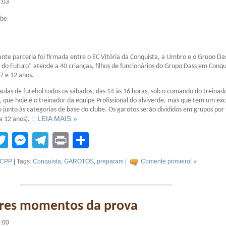
0:03
ube
te parceria foi firmada entre o EC Vitória da Conquista, a Umbro e o Grupo Da
 do Futuro” atende a 40 crianças, filhos de funcionários do Grupo Dass em Conqu
7 e 12 anos.
aulas de futebol todos os sábados, das 14 às 16 horas, sob o comando do treinad
 que hoje é o treinador da equipe Profissional do alviverde, mas que tem um ex
o junto às categorias de base do clube. Os garotos serão divididos em grupos por 
:: LEIA MAIS »
 a 12 anos).
tsApp
acebook
Twitter
Messenger
Telegram
Print
Compartilhar
CPP
| Tags:
Conquista
,
GAROTOS
,
preparam
|
Comente primeiro! »
res momentos da prova
0:00