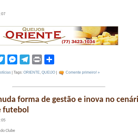
0:07
tsApp
acebook
Twitter
Messenger
Telegram
Print
Compartilhar
otícias
| Tags:
ORIENTE
,
QUEIJO
|
Comente primeiro! »
uda forma de gestão e inova no cenár
 futebol
0:05
l do Clube