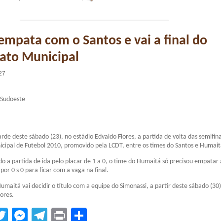
mpata com o Santos e vai a final do
to Municipal
27
 Sudoeste
arde deste sábado (23), no estádio Edvaldo Flores, a partida de volta das semifina
ipal de Futebol 2010, promovido pela LCDT, entre os times do Santos e Humait
o a partida de ida pelo placar de 1 a 0, o time do Humaitá só precisou empatar 
or 0 s 0 para ficar com a vaga na final.
umaitá vai decidir o título com a equipe do Simonassi, a partir deste sábado (30)
lores.
tsApp
acebook
Twitter
Messenger
Telegram
Print
Compartilhar