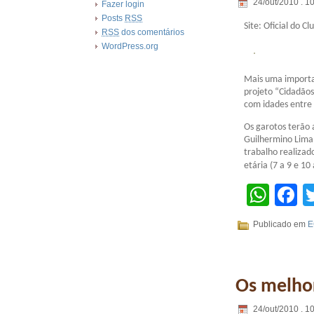
24/out/2010 . 1
Fazer login
Posts
RSS
Site: Oficial do Cl
RSS
dos comentários
WordPress.org
Mais uma importan
projeto “Cidadãos
com idades entre 
Os garotos terão 
Guilhermino Lima,
trabalho realizad
etária (7 a 9 e 10
Wha
F
Publicado em
E
Os melho
24/out/2010 . 1