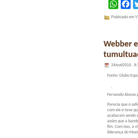
Wha
F
Publicado em
V
Webber e
tumultuad
24/out/2010 . 9:
Fonte: Globo Espo
Fernando Alonso 
Parecia que o safe
com ele e teve qu
acabaram sendo d
assim que a bande
fim. Com isso, a v
liderança do Mund