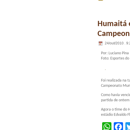
Humaitá e
Campeona
24/out/2010 . 9:
Por: Luciano Pina
Foto: Esportes do
Foi realizada na t
Campeonato Munic
Como havia vencid
partida de ontem p
Agora o time do H
estádio Edvaldo F
Wha
F