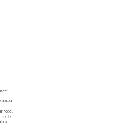
ters)
 começou
er rodou
ximo do
miu a