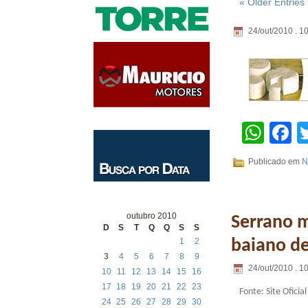
« Older Entries
24/out/2010 . 1
Wha
F
Publicado em
N
outubro 2010
Serrano m
D
S
T
Q
Q
S
S
baiano de
1
2
3
4
5
6
7
8
9
24/out/2010 . 1
10
11
12
13
14
15
16
17
18
19
20
21
22
23
Fonte: Site Oficia
24
25
26
27
28
29
30