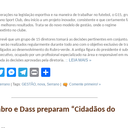
erações na legislação esportiva e na maneira de trabalhar no futebol, o G15, g
ano Sport Club, deu início a um projeto inovador, consistente e que certamente 
 melhores resultados. Trata-se do novo modelo de gestão, onde o regime
 extinto no clube.
revê que um grupo de 15 diretores tomará as decisões pertinentes em conjunto
serão realizados regularmente durante todo ano com o objetivo exclusivo de tr
 ligados ao desenvolvimento do Rubro-verde. A antiga figura do presidente é sub
xecutivo, ocupado por um profissional especializado na área e responsável em 
:: LEIA MAIS »
da às decisões aprovadas pela diretoria.
tsApp
acebook
Twitter
Messenger
Telegram
Print
Compartilhar
errano
| Tags:
GESTÃO
,
nova
,
Serrano
|
Comente primeiro! »
bro e Dass preparam “Cidadãos do