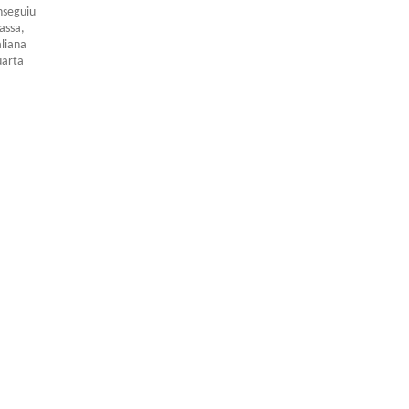
nseguiu
assa,
aliana
uarta