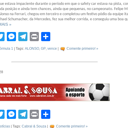
ue estava impaciente durante o período em que o safety car estava na pista, co
nda posição e ainda tem chances, ainda que pequenas, no campeonato. Felipe M
onso na Ferrari, chegou em terceiro e completou um festivo pódio da equipe it
ael Schumacher, da Mercedes, fez sua melhor corrida, e conseguiu uma boa q
 MAIS »
tsApp
acebook
Twitter
Messenger
Telegram
Print
Compartilhar
órmula 1
| Tags:
ALONSO
,
GP
,
vence
|
Comente primeiro! »
28
tsApp
acebook
Twitter
Messenger
Telegram
Print
Compartilhar
otícias
| Tags:
Cabral & Souza
|
Comente primeiro! »