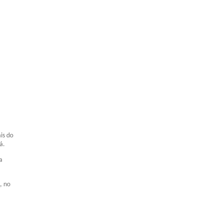
is do
á.
a
, no