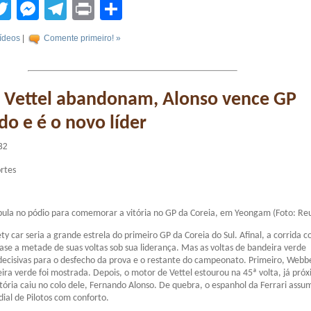
tsApp
acebook
Twitter
Messenger
Telegram
Print
Compartilhar
ídeos
|
Comente primeiro! »
 Vettel abandonam, Alonso vence GP
o e é o novo líder
32
rtes
pula no pódio para comemorar a vitória no GP da Coreia, em Yeongam (Foto: Reu
ty car seria a grande estrela do primeiro GP da Coreia do Sul. Afinal, a corrida
ase a metade de suas voltas sob sua liderança. Mas as voltas de bandeira verde
ecisivas para o desfecho da prova e o restante do campeonato. Primeiro, Webb
ira verde foi mostrada. Depois, o motor de Vettel estourou na 45ª volta, já pró
itória caiu no colo dele, Fernando Alonso. De quebra, o espanhol da Ferrari assu
ial de Pilotos com conforto.