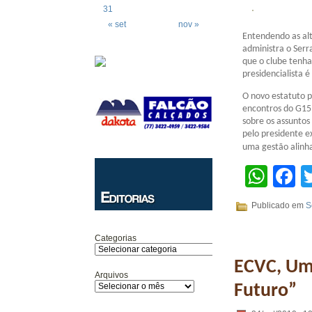
31
« set
nov »
Entendendo as alt
administra o Serr
que o clube tenha
presidencialista é
O novo estatuto p
encontros do G15 
sobre os assuntos
pelo presidente e
uma gestão alinha
Wha
F
Publicado em
S
Categorias
ECVC, Um
Arquivos
Futuro”