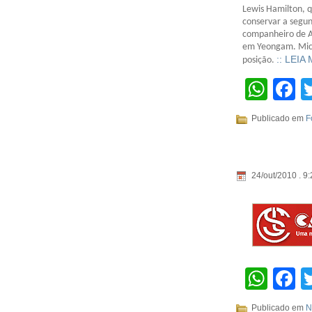
Lewis Hamilton, q
conservar a segu
companheiro de Al
em Yeongam. Mich
:: LEIA
posição.
Wha
F
Publicado em
F
24/out/2010 . 9:
Wha
F
Publicado em
N