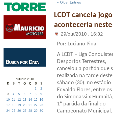
« Older Entries
LCDT cancela jogo
aconteceria nest
29/out/2010 . 16:32
Por: Luciano Pina
A LCDT – Liga Conquiste
Desportos Terrestres,
cancelou a partida que s
realizada na tarde deste
outubro 2010
sábado (30), no estádio
D
S
T
Q
Q
S
S
1
2
Edvaldo Flores, entre os
3
4
5
6
7
8
9
do Simonassi x Humaitá,
10
11
12
13
14
15
16
1ª partida da final do
17
18
19
20
21
22
23
Campeonato Municipal.
24
25
26
27
28
29
30