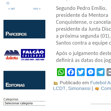
31
Segundo Pedro Emílio,
« set
nov »
presidente da Mentora
Conquistense, o cancel
presidente da Junta Dis
a próxima segunda (01),
Santos contra a equipe 
Após o julgamento deste 
definirá as datas dos jog
WhatsApp
Facebook
Twitter
Mes
T
Publicado em
Futebol 
LCDT
,
Simonassi
|
Come
Categorias