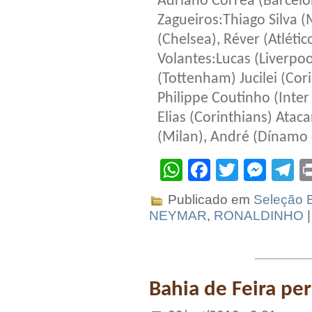
Adriano Corrêa (Barcelo
Zagueiros:Thiago Silva (M
(Chelsea), Réver (Atléti
Volantes:Lucas (Liverpoo
(Tottenham) Jucilei (Cor
Philippe Coutinho (Inte
Elias (Corinthians) Atac
(Milan), André (Dínamo 
WhatsApp
Facebook
Twitter
Mes
T
Publicado em
Seleção B
NEYMAR
,
RONALDINHO
Bahia de Feira pe