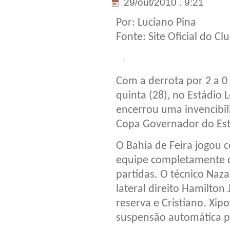
29/out/2010 . 9:21
Por: Luciano Pina
Fonte: Site Oficial do Cl
Com a derrota por 2 a 0 
quinta (28), no Estádio 
encerrou uma invencibil
Copa Governador do Es
O Bahia de Feira jogou
equipe completamente d
partidas. O técnico Naza
lateral direito Hamilton
reserva e Cristiano. Xi
suspensão automática pe