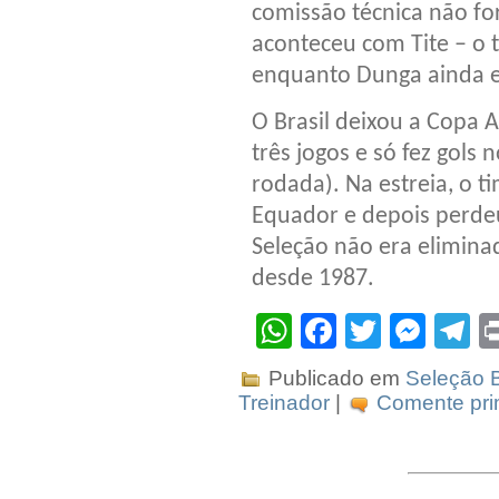
comissão técnica não for
aconteceu com Tite – o 
enquanto Dunga ainda 
O Brasil deixou a Copa
três jogos e só fez gols 
rodada). Na estreia, o t
Equador e depois perdeu
Seleção não era elimina
desde 1987.
WhatsApp
Facebook
Twitter
Mes
T
Publicado em
Seleção B
Treinador
|
Comente prim