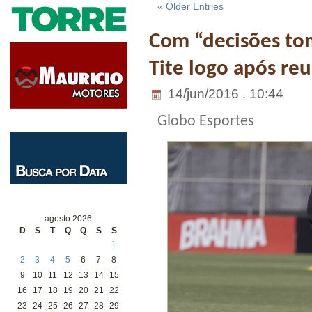
« Older Entries
Com “decisões to
Tite logo após re
14/jun/2016 . 10:44
Globo Esportes
agosto 2026
D
S
T
Q
Q
S
S
1
2
3
4
5
6
7
8
9
10
11
12
13
14
15
16
17
18
19
20
21
22
23
24
25
26
27
28
29