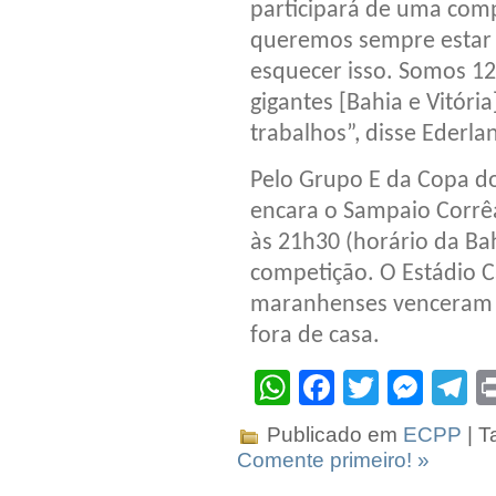
participará de uma comp
queremos sempre estar 
esquecer isso. Somos 12
gigantes [Bahia e Vitóri
trabalhos”, disse Ederla
Pelo Grupo E da Copa do
encara o Sampaio Corrêa
às 21h30 (horário da Ba
competição. O Estádio C
maranhenses venceram o 
fora de casa.
WhatsApp
Facebook
Twitter
Mes
T
Publicado em
ECPP
| T
Comente primeiro! »