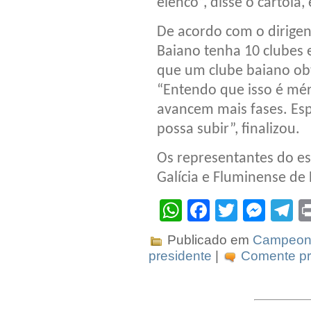
elenco”, disse o cartola,
De acordo com o dirige
Baiano tenha 10 clubes
que um clube baiano ob
“Entendo que isso é mér
avancem mais fases. Esp
possa subir”, finalizou.
Os representantes do es
Galícia e Fluminense de 
WhatsApp
Facebook
Twitter
Mes
T
Publicado em
Campeona
presidente
|
Comente pri