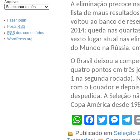
Arquivos
A eliminação precoce n
lista de maus resultado
Fazer login
voltou ao banco de rese
Posts
RSS
2014: queda nas quartas
RSS
dos comentários
sexto lugar atual nas el
WordPress.org
do Mundo na Rússia, em
O Brasil deixou a comp
quatro pontos em três jog
1 na segunda rodada). Na
com o Equador e depois 
despedida. A Seleção nã
Copa América desde 198
WhatsApp
Facebook
Twitter
Mes
T
Publicado em
Seleção B