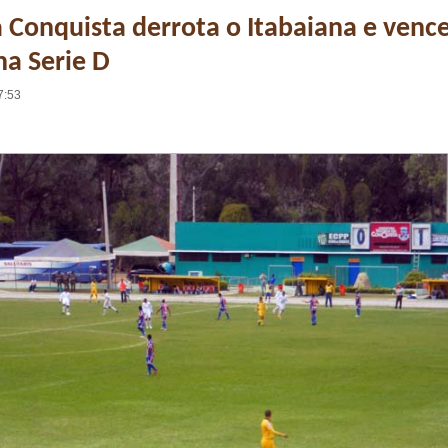
a Conquista derrota o Itabaiana e vence
na Serie D
7:53