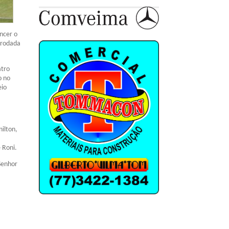
encer o
a rodada
atro
o no
eio
nilton,
e Roni.
Senhor