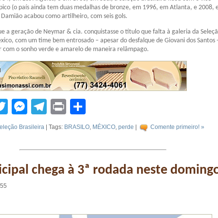
ico (o país ainda tem duas medalhas de bronze, em 1996, em Atlanta, e 2008,
Damião acabou como artilheiro, com seis gols.
e a geração de Neymar & cia. conquistasse o título que falta à galeria da Seleç
xico, com um time bem entrosado – apesar do desfalque de Giovani dos Santos -
 com o sonho verde e amarelo de maneira relâmpago.
tsApp
acebook
Twitter
Messenger
Telegram
Print
Compartilhar
eleção Brasileira
| Tags:
BRASILO
,
MÉXICO
,
perde
|
Comente primeiro! »
cipal chega à 3ª rodada neste doming
:55