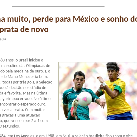
lha muito, perde para México e sonho d
 prata de novo
5:25
0 anos, o Brasil iniciou o
l masculino das Olimpíadas de
do pela medalha de ouro. E o
pe de Mano Menezes ia bem.
, todas por três gols, a Seleção
do à decisão no estádio de
 e favorita. Mas na última
o, garimpou errado. No último
encontrar o esperado ouro,
ra vez a prata. Com muitas
s e graças a uma atuação
o, que venceu por 2 a 1 com
29 segundos.
4, em Los Angeles, e em 1988, em Seul, a seleção brasileira ficou com o vice-