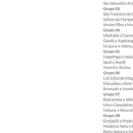
São Sebastião do 
Grupo 03
São Francisco do 
Salinas da Margar
Simões Filho x Ma
Grupo 04
Ubaitaba x Coara
Gandú x Itapitan
Uruçuca x Valenç
Grupo 05
Itapetinga x Ipiaú
Iguaí x Jequié
Itororó x Jitaúna
Grupo 06
Luís Eduardo Mag
Macaúbas x Belo
Brumado x Itamb
Grupo 07
Buerarema x Ilhé
Una x Canavieiras
Itabuna x Ibicaraí
Grupo 08
Eunápolis x Prado
Medeiros Neto x
Porto Seguro x It