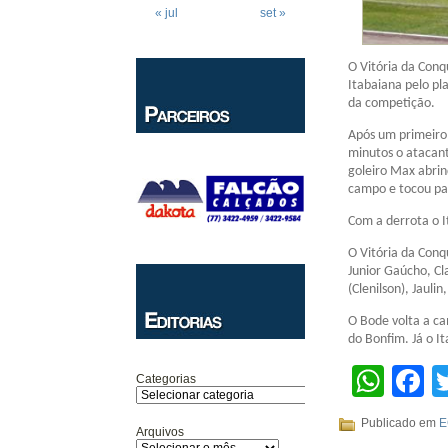
« jul
set »
O Vitória da Conq
Itabaiana pelo pl
da competição.
Após um primeiro
minutos o atacant
goleiro Max abrin
campo e tocou par
Com a derrota o I
O Vitória da Conq
Junior Gaúcho, Cl
(Clenilson), Jauli
O Bode volta a c
do Bonfim. Já o I
Wha
F
Categorias
Publicado em
E
Arquivos