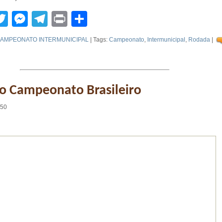
tsApp
acebook
Twitter
Messenger
Telegram
Print
Compartilhar
AMPEONATO INTERMUNICIPAL
| Tags:
Campeonato
,
Intermunicipal
,
Rodada
|
o Campeonato Brasileiro
:50