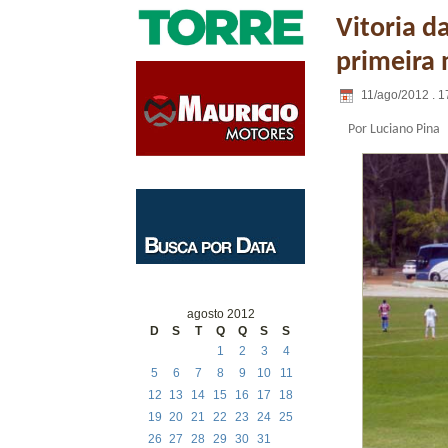
Vitoria d
primeira 
11/ago/2012 . 1
Por Luciano Pina
agosto 2012
D
S
T
Q
Q
S
S
1
2
3
4
5
6
7
8
9
10
11
12
13
14
15
16
17
18
19
20
21
22
23
24
25
26
27
28
29
30
31