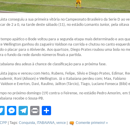
uista conseguiu a sua primeira vitória no Campeonato Brasileiro da Serie D ao v
acar de 2 a 0, na tarde deste sábado (11), no estádio Lomanto Junior, pela oitav
 tempo apático o Bode voltou para a segunda etapa mais determinado e aos qu
e Wellington ganhou do zagueiro Valdson na corrida e chutou no canto esquerd
do o placar para o Alviverde. Aos quartoze, Diego Prates roubou uma bola no m
a o fundo da rede dando números finais a partida.
tabaiana deu adeus à chance de classificação para a próxima fase.
uista jogou e venceu com Neto, Rubens, Felipe, Silvio e Diego Prates, Edimar, Re
audemir, Roni (Alisson) e Wellington. Já o Itabaiana perdeu com; Max, Fabiano
n, Valdson e Everton, Davi, Raulino, Jailton (Tárcio), Tiago, Luciano Fonseca (Bibi) 
ampo no próximo domingo (19) contra o Feirense, no estádio Pedro Amorim, em 
tabaiana recebe o Sousa-PB.
tsApp
acebook
Twitter
Messenger
Telegram
Print
Compartilhar
CPP
| Tags:
Conquista
,
ITABAIANA
,
vence
|
Comente primeiro! »