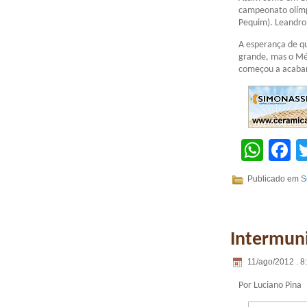
campeonato olímp
Pequim). Leandro 
A esperança de qu
grande, mas o Mé
começou a acabar
Wha
F
Publicado em
S
Intermuni
11/ago/2012 . 8
Por Luciano Pina