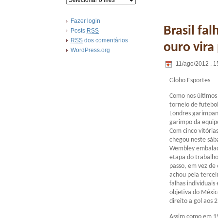
Fazer login
Brasil fa
Posts
RSS
RSS
dos comentários
ouro vira
WordPress.org
11/ago/2012 . 1
Globo Esportes
Como nos últimos 6
torneio de futebo
Londres garimpan
garimpo da equi
Com cinco vitórias
chegou neste sába
Wembley embalada
etapa do trabalh
passo, em vez de 
achou pela tercei
falhas individuai
objetiva do Méxic
direito a gol aos 
Assim como em 198