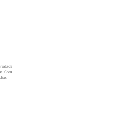
 rodada
do. Com
dios