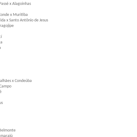
Passé x Alagoinhas
Conde x Muritiba
ida x Santo Antônio de Jesus
ragojipe
cí
ga
a
alhães x Condeúba
 Campo
é
us
 Belmonte
amarajú