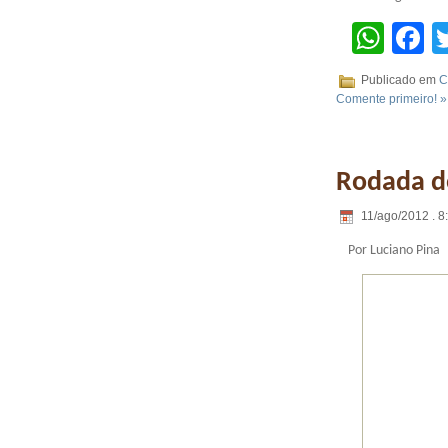
Wha
F
Publicado em
C
Comente primeiro! »
Rodada d
11/ago/2012 . 8
Por Luciano Pina