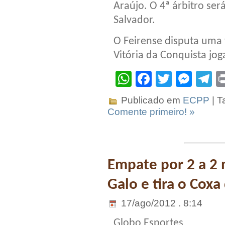
Araújo. O 4ª árbitro ser
Salvador.
O Feirense disputa uma 
Vitória da Conquista jo
WhatsApp
Facebook
Twitter
Mes
T
Publicado em
ECPP
| T
Comente primeiro! »
Empate por 2 a 2
Galo e tira o Coxa
17/ago/2012 . 8:14
Globo Esportes