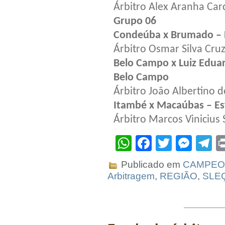
Árbitro Alex Aranha Ca
Grupo 06
Condeúba x Brumado – 
Árbitro Osmar Silva Cruz
Belo Campo x Luiz Edua
Belo Campo
Árbitro João Albertino d
Itambé x Macaúbas – Es
Árbitro Marcos Vinicius 
WhatsApp
Facebook
Twitter
Mes
T
Publicado em
CAMPEO
Arbitragem
,
REGIÃO
,
SLE