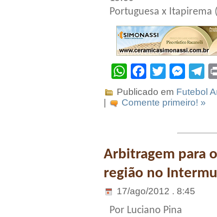
Portuguesa x Itapirema (
WhatsApp
Facebook
Twitter
Mes
T
Publicado em
Futebol 
|
Comente primeiro! »
Arbitragem para o
região no Intermu
17/ago/2012 . 8:45
Por Luciano Pina