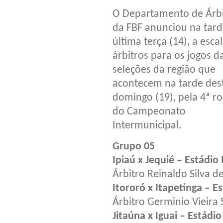
O Departamento de Árbi
da FBF anunciou na tard
última terça (14), a esca
árbitros para os jogos d
seleções da região que
acontecem na tarde des
domingo (19), pela 4ª r
do Campeonato
Intermunicipal.
Grupo 05
Ipiaú x Jequié – Estádio
Árbitro Reinaldo Silva 
Itororó x Itapetinga – E
Árbitro Germinio Vieir
Jitaúna x Iguai – Estádi