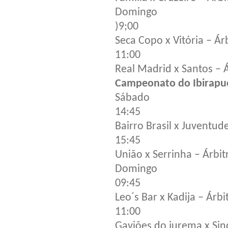
Domingo
)9;00
Seca Copo x Vitória – Ár
11:00
Real Madrid x Santos – 
Campeonato do Ibirapu
Sábado
14:45
Bairro Brasil x Juventud
15:45
União x Serrinha – Árbi
Domingo
09:45
Leo´s Bar x Kadija – Árb
11:00
Gaviões do jurema x Sin