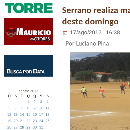
Serrano realiza m
deste domingo
17/ago/2012 . 16:38
Por Luciano Pina
agosto 2012
D
S
T
Q
Q
S
S
1
2
3
4
5
6
7
8
9
10
11
12
13
14
15
16
17
18
19
20
21
22
23
24
25
26
27
28
29
30
31