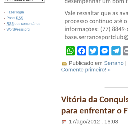
desempenhar um bom fut
Fazer login
Vale ressaltar que as av
Posts
RSS
processo contínuo até 
RSS
dos comentários
informações: (77) 8849-
WordPress.org
base.serranosportclub
WhatsApp
Facebook
Twitter
Mes
T
Publicado em
Serrano
|
Comente primeiro! »
Vitória da Conqui
para enfrentar o 
17/ago/2012 . 16:08