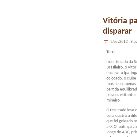
Vitória p
disparar
9/set/2012 . 8:5
Terra
Líder isolado da 
Brasileiro, o Vitó
encarar o Ipating
colocado, o clube
mas ficou apenas
partida equilibra
para os visitante
mineiro.
O resultado leva o
para quatro a dife
que foi goleado 
a 0. O Ipatinga 
longe do ABC, pri