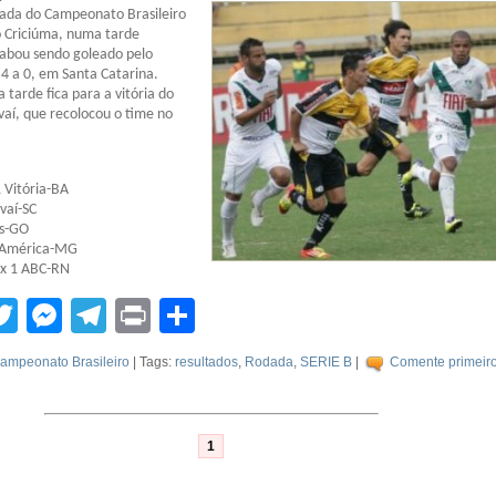
dada do Campeonato Brasileiro
o Criciúma, numa tarde
cabou sendo goleado pelo
4 a 0, em Santa Catarina.
 tarde fica para a vitória do
Avaí, que recolocou o time no
 Vitória-BA
Avaí-SC
ás-GO
4 América-MG
 x 1 ABC-RN
tsApp
acebook
Twitter
Messenger
Telegram
Print
Compartilhar
ampeonato Brasileiro
| Tags:
resultados
,
Rodada
,
SERIE B
|
Comente primeiro
1