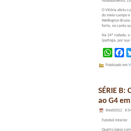
rebaixamento, co
O Vitória abriu o
do meio-campo e f
Wellington Bruno 
forte, no canto s
Na 24ª rodada, o 
Ipatinga, por sua
Wha
F
Publicado em
V
SÉRIE B: 
ao G4 em 
9/set/2012 . 8:5
Futebol Interior
Quatro jogos com