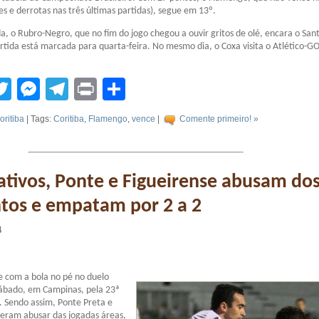
es e derrotas nas três últimas partidas), segue em 13º.
, o Rubro-Negro, que no fim do jogo chegou a ouvir gritos de olé, encara o Sant
artida está marcada para quarta-feira. No mesmo dia, o Coxa visita o Atlético-GO
tsApp
acebook
Twitter
Messenger
Telegram
Print
Compartilhar
oritiba
| Tags:
Coritiba
,
Flamengo
,
vence
|
Comente primeiro! »
ativos, Ponte e Figueirense abusam do
tos e empatam por 2 a 2
4
de com a bola no pé no duelo
sábado, em Campinas, pela 23ª
. Sendo assim, Ponte Preta e
veram abusar das jogadas áreas,