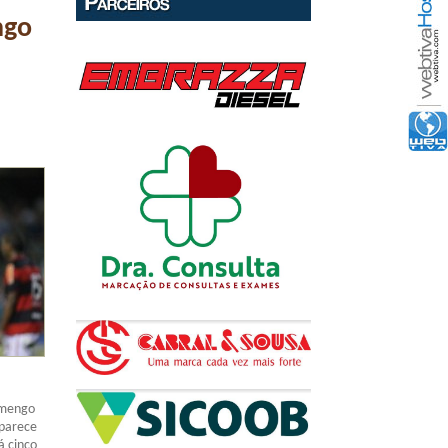
ngo
lamengo
aparece
á cinco