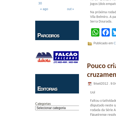
30
jogos (dois empat
« ago
out »
Na próxima rodada
Vila Belmiro. A p
Serra Dourada.
Wha
F
Publicado em
C
Pouco cri
cruzamen
9/set/2012 . 9:0
Uol
Faltou criativida
Categorias
disputado neste 
rodada da Série A
Figueirense resol