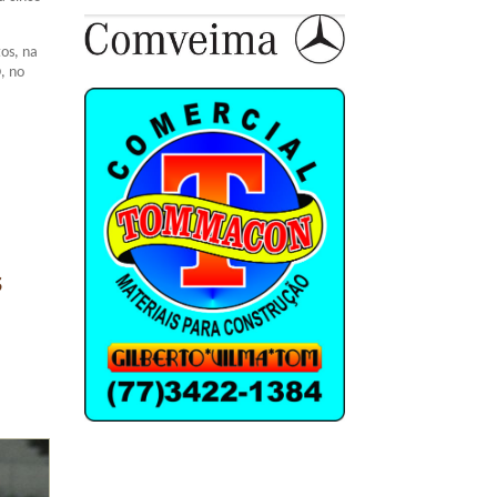
os, na
, no
s