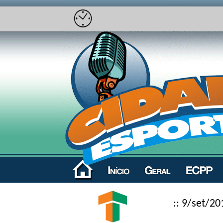
:: 9/set/20