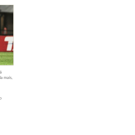
já
da mais,
o