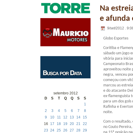
Na estrei
e afunda o
9/set/2012 . 9:0
Globo Esportes
Coritiba e Flamen
sábado um jogo 
vitória para inici
Campeonato Brasi
aproveitou noite 
negra, venceu por
começou com vitó
marcou as estreia
e do atacante De
setembro 2012
ex-flamenguista t
D
S
T
Q
Q
S
S
para um dos gols d
1
Rafinha e Everton 
2
3
4
5
6
7
8
noite.
9
10
11
12
13
14
15
Com o resultado, 
16
17
18
19
20
21
22
no Couto Pereira,
23
24
25
26
27
28
29
na 15ª posição na