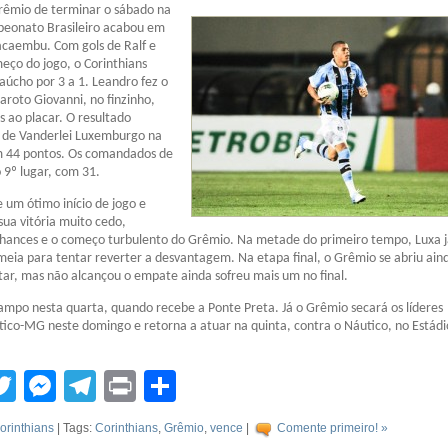
rêmio de terminar o sábado na
peonato Brasileiro acabou em
acaembu. Com gols de Ralf e
ço do jogo, o Corinthians
aúcho por 3 a 1. Leandro fez o
aroto Giovanni, no finzinho,
s ao placar. O resultado
de Vanderlei Luxemburgo na
m 44 pontos. Os comandados de
 9º lugar, com 31.
e um ótimo início de jogo e
sua vitória muito cedo,
chances e o começo turbulento do Grêmio. Na metade do primeiro tempo, Luxa 
eia para tentar reverter a desvantagem. Na etapa final, o Grêmio se abriu ain
ar, mas não alcançou o empate ainda sofreu mais um no final.
ampo nesta quarta, quando recebe a Ponte Preta. Já o Grêmio secará os líderes
tico-MG neste domingo e retorna a atuar na quinta, contra o Náutico, no Estádi
tsApp
acebook
Twitter
Messenger
Telegram
Print
Compartilhar
orinthians
| Tags:
Corinthians
,
Grêmio
,
vence
|
Comente primeiro! »