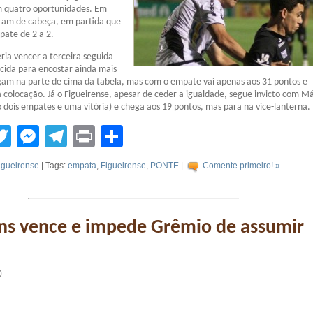
em quatro oportunidades. Em
aram de cabeça, em partida que
ate de 2 a 2.
ria vencer a terceira seguida
rcida para encostar ainda mais
gam na parte de cima da tabela, mas com o empate vai apenas aos 31 pontos e
 colocação. Já o Figueirense, apesar de ceder a igualdade, segue invicto com M
 dois empates e uma vitória) e chega aos 19 pontos, mas para na vice-lanterna.
tsApp
acebook
Twitter
Messenger
Telegram
Print
Compartilhar
igueirense
| Tags:
empata
,
Figueirense
,
PONTE
|
Comente primeiro! »
ns vence e impede Grêmio de assumir
0