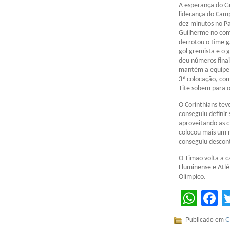
A esperança do G
liderança do Cam
dez minutos no P
Guilherme no come
derrotou o time g
gol gremista e o g
deu números finai
mantém a equipe 
3ª colocação, co
Tite sobem para o
O Corinthians tev
conseguiu definir 
aproveitando as 
colocou mais um m
conseguiu descont
O Timão volta a c
Fluminense e Atlé
Olímpico.
Wha
F
Publicado em
C