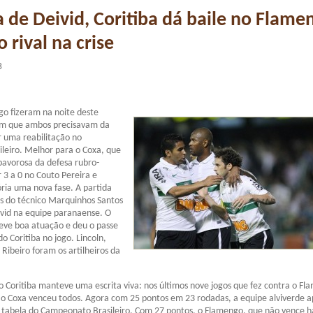
a de Deivid, Coritiba dá baile no Flame
 rival na crise
8
go fizeram na noite deste
em que ambos precisavam da
ar uma reabilitação no
leiro. Melhor para o Coxa, que
pavorosa da defesa rubro-
 3 a 0 no Couto Pereira e
ria uma nova fase. A partida
s do técnico Marquinhos Santos
ivid na equipe paranaense. O
eve boa atuação e deu o passe
o Coritiba no jogo. Lincoln,
Ribeiro foram os artilheiros da
o Coritiba manteve uma escrita viva: nos últimos nove jogos que fez contra o F
 o Coxa venceu todos. Agora com 25 pontos em 23 rodadas, a equipe alviverde 
 tabela do Campeonato Brasileiro. Com 27 pontos, o Flamengo, que não vence h