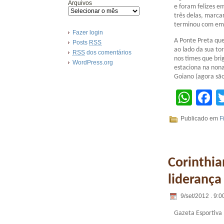
Arquivos
e foram felizes 
três delas, marc
terminou com emp
Fazer login
A Ponte Preta que
Posts
RSS
ao lado da sua to
RSS
dos comentários
nos times que bri
WordPress.org
estaciona na nona
Goiano (agora são
Wha
F
Publicado em
F
Corinthia
liderança
9/set/2012 . 9:0
Gazeta Esportiva