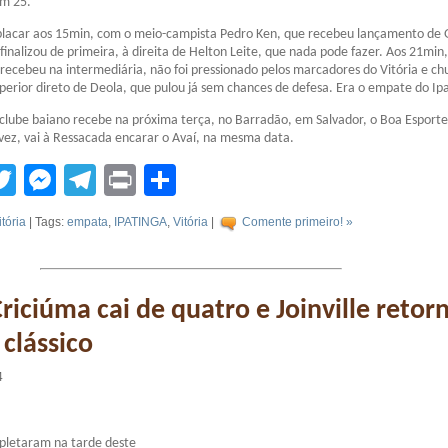
m 25.
 placar aos 15min, com o meio-campista Pedro Ken, que recebeu lançamento de 
inalizou de primeira, à direita de Helton Leite, que nada pode fazer. Aos 21min,
recebeu na intermediária, não foi pressionado pelos marcadores do Vitória e ch
uperior direto de Deola, que pulou já sem chances de defesa. Era o empate do Ip
clube baiano recebe na próxima terça, no Barradão, em Salvador, o Boa Esporte
 vez, vai à Ressacada encarar o Avaí, na mesma data.
tsApp
acebook
Twitter
Messenger
Telegram
Print
Compartilhar
itória
| Tags:
empata
,
IPATINGA
,
Vitória
|
Comente primeiro! »
Criciúma cai de quatro e Joinville retor
clássico
4
pletaram na tarde deste