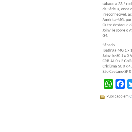
sábado a 23.ª ro
da Série B, onde 
irreconhecível, a
América-MG, por 
Outro destaque da
Joinville sobre o 
G4.
Sábado
Ipatinga-MG 1 x 1
Joinville-SC 1 x 0 
CRB-AL 0 x 2 Goi
Criciúma-SC 0 x 
São Caetano-SP 0
Wha
F
Publicado em
C