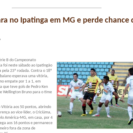
ara no Ipatinga em MG e perde chance 
7
Série B do Campeonato
ria foi neste sábado ao Ipatingão
a pela 23ª rodada. Contra o 18º
 baiano esperava uma vitória,
 no empate por 1 a 1, em
da que teve gols de Pedro Ken
s e Wellington Bruno para o time
 Vitória aos 50 pontos, abrindo
rença ao vice-líder, o Criciúma,
pelo América-MG, em casa, por 4
chega aos 16 pontos e permanece
meiro fora da zona de