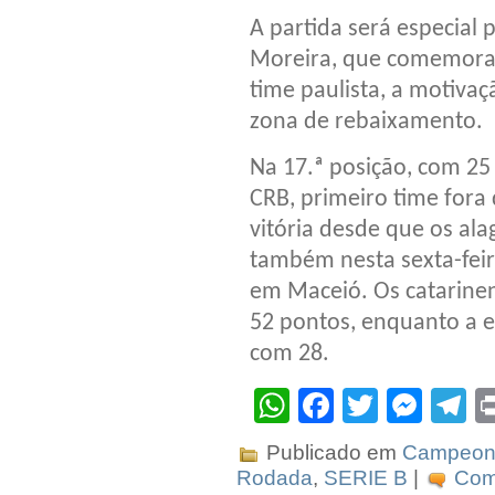
A partida será especial
Moreira, que comemorar
time paulista, a motivaç
zona de rebaixamento.
Na 17.ª posição, com 25
CRB, primeiro time for
vitória desde que os al
também nesta sexta-feira
em Maceió. Os catarinen
52 pontos, enquanto a e
com 28.
WhatsApp
Facebook
Twitter
Mes
T
Publicado em
Campeona
Rodada
,
SERIE B
|
Come