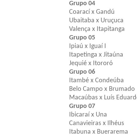
Grupo 04
Coarací x Gandú
Ubaitaba x Uruçuca
Valença x Itapitanga
Grupo 05
Ipiaú x Iguaí I
Itapetinga x Jitaúna
Jequié x Itororó
Grupo 06
Itambé x Condeúba
Belo Campo x Brumado
Macaúbas x Luís Eduar
Grupo 07
Ibicaraí x Una
Canavieiras x Ilhéus
Itabuna x Buerarema