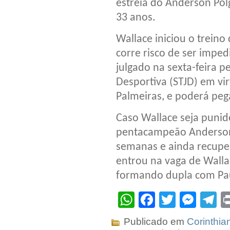
estreia do Anderson Pol
33 anos.
Wallace iniciou o treino
corre risco de ser imped
julgado na sexta-feira pe
Desportiva (STJD) em vi
Palmeiras, e poderá peg
Caso Wallace seja punido
pentacampeão Anderson 
semanas e ainda recupera
entrou na vaga de Walla
formando dupla com Pa
WhatsApp
Facebook
Twitter
Mes
T
Publicado em
Corinthia