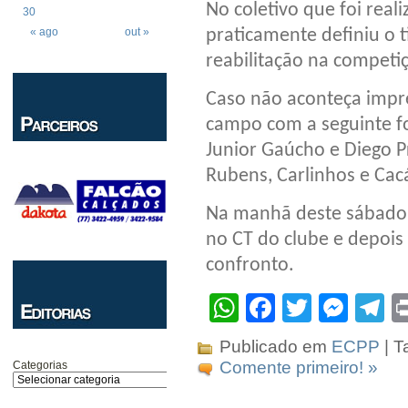
No coletivo que foi rea
30
praticamente definiu o
« ago
out »
reabilitação na competi
Caso não aconteça impre
campo com a seguinte fo
Junior Gaúcho e Diego P
Rubens, Carlinhos e Cac
Na manhã deste sábado (
no CT do clube e depois
confronto.
WhatsApp
Facebook
Twitter
Mes
T
Publicado em
ECPP
| T
Comente primeiro! »
Categorias