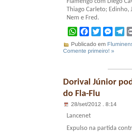
Flamengo com Diego Cava
Thiago Carleto; Edinho,
Nem e Fred.
WhatsApp
Facebook
Twitter
Mes
T
Publicado em
Fluminen
Comente primeiro! »
Dorival Júnior pod
do Fla-Flu
28/set/2012 . 8:14
Lancenet
Expulso na partida cont