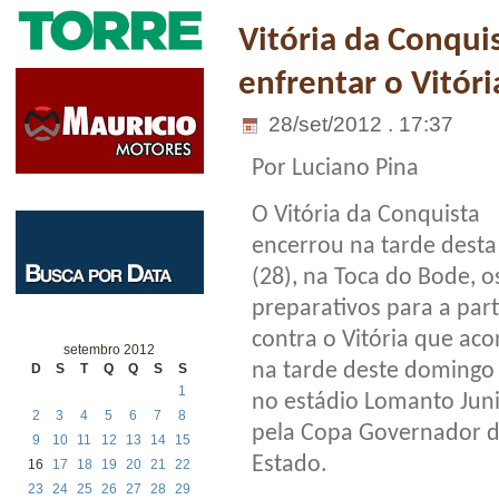
Vitória da Conqui
enfrentar o Vitóri
28/set/2012 . 17:37
Por Luciano Pina
O Vitória da Conquista
encerrou na tarde desta
(28), na Toca do Bode, o
preparativos para a par
contra o Vitória que aco
setembro 2012
na tarde deste domingo 
D
S
T
Q
Q
S
S
1
no estádio Lomanto Juni
2
3
4
5
6
7
8
pela Copa Governador 
9
10
11
12
13
14
15
Estado.
16
17
18
19
20
21
22
23
24
25
26
27
28
29