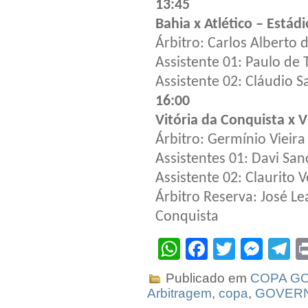
13:45
Bahia x Atlético – Estád
Árbitro: Carlos Alberto 
Assistente 01: Paulo de
Assistente 02: Cláudio S
16:00
Vitória da Conquista x V
Árbitro: Germínio Vieira
Assistentes 01: Davi Sa
Assistente 02: Claurito 
Árbitro Reserva: José Le
Conquista
WhatsApp
Facebook
Twitter
Mes
T
Publicado em
COPA G
Arbitragem
,
copa
,
GOVER