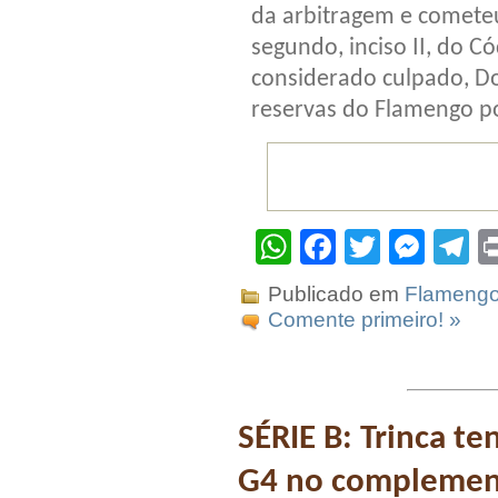
da arbitragem e cometeu
segundo, inciso II, do Có
considerado culpado, Do
reservas do Flamengo por
WhatsApp
Facebook
Twitter
Mes
T
Publicado em
Flameng
Comente primeiro! »
SÉRIE B: Trinca t
G4 no complemen