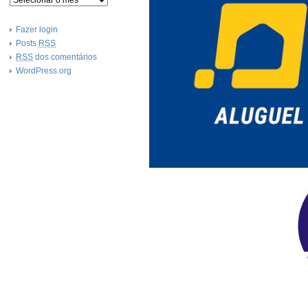
Fazer login
Posts
RSS
RSS
dos comentários
WordPress.org