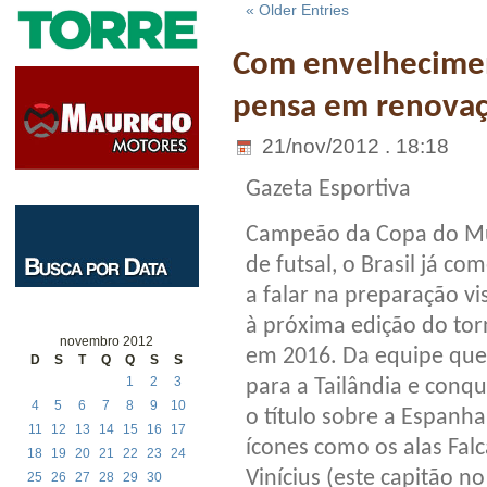
« Older Entries
Com envelheciment
pensa em renovaç
21/nov/2012 . 18:18
Gazeta Esportiva
Campeão da Copa do 
de futsal, o Brasil já co
a falar na preparação v
à próxima edição do tor
novembro 2012
em 2016. Da equipe que
D
S
T
Q
Q
S
S
1
2
3
para a Tailândia e conqu
4
5
6
7
8
9
10
o título sobre a Espanha
11
12
13
14
15
16
17
ícones como os alas Falc
18
19
20
21
22
23
24
Vinícius (este capitão n
25
26
27
28
29
30