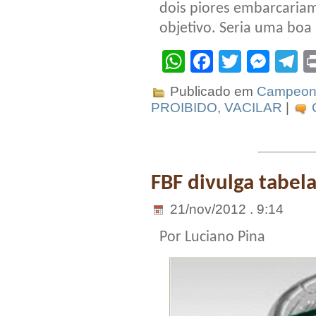
dois piores embarcariam
objetivo. Seria uma boa 
WhatsApp
Facebook
Twitter
Mes
T
Publicado em
Campeona
PROIBIDO
,
VACILAR
|
FBF divulga tabel
21/nov/2012 . 9:14
Por Luciano Pina