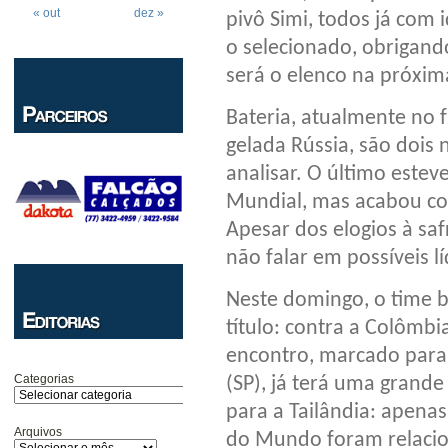
« out
dez »
pivô Simi, todos já com
o selecionado, obrigand
será o elenco na próxim
Bateria, atualmente no f
gelada Rússia, são dois
analisar. O último estev
Mundial, mas acabou co
Apesar dos elogios à safr
não falar em possíveis l
Neste domingo, o time br
título: contra a Colômbi
encontro, marcado par
Categorias
(SP), já terá uma grande
para a Tailândia: apena
Arquivos
do Mundo foram relacion