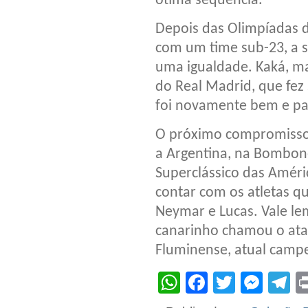
ótima sequência.
Depois das Olimpíadas d
com um time sub-23, a se
uma igualdade. Kaká, ma
do Real Madrid, que fez
foi novamente bem e par
O próximo compromisso d
a Argentina, na Bombone
Superclássico das Amér
contar com os atletas qu
Neymar e Lucas. Vale l
canarinho chamou o atac
Fluminense, atual campe
WhatsApp
Facebook
Twitter
Mes
T