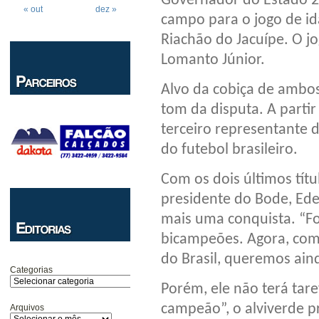
Governador do Estado 2
« out
dez »
campo para o jogo de ida
Riachão do Jacuípe. O jo
Lomanto Júnior.
Alvo da cobiça de ambos
tom da disputa. A parti
terceiro representante
do futebol brasileiro.
Com os dois últimos tít
presidente do Bode, Ede
mais uma conquista. “Fo
bicampeões. Agora, com 
do Brasil, queremos aind
Categorias
Porém, ele não terá taref
campeão”, o alviverde p
Arquivos