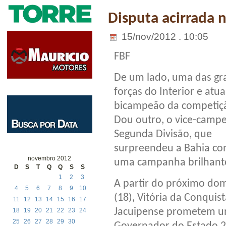
Disputa acirrada
15/nov/2012 . 10:05
FBF
De um lado, uma das gr
forças do Interior e atua
bicampeão da competiç
Dou outro, o vice-camp
Segunda Divisão, que
surpreendeu a Bahia c
novembro 2012
uma campanha brilhant
D
S
T
Q
Q
S
S
1
2
3
A partir do próximo do
4
5
6
7
8
9
10
(18), Vitória da Conquist
11
12
13
14
15
16
17
Jacuipense prometem um 
18
19
20
21
22
23
24
25
26
27
28
29
30