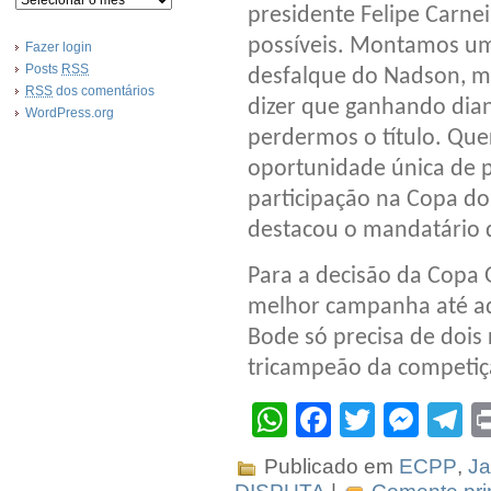
presidente Felipe Carne
possíveis. Montamos um
Fazer login
Posts
RSS
desfalque do Nadson, m
RSS
dos comentários
dizer que ganhando dian
WordPress.org
perdermos o título. Que
oportunidade única de pr
participação na Copa do 
destacou o mandatário d
Para a decisão da Copa G
melhor campanha até aq
Bode só precisa de dois 
tricampeão da competiç
WhatsApp
Facebook
Twitter
Mes
T
Publicado em
ECPP
,
Ja