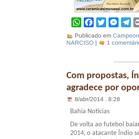
WhatsApp
Facebook
Twitter
Mes
T
Publicado em
Campeona
NARCISO
|
1 comentári
Com propostas, Ín
agradece por opo
8/abr/2014 . 8:28
Bahia Notícias
De volta ao futebol bai
2014, o atacante Índio s