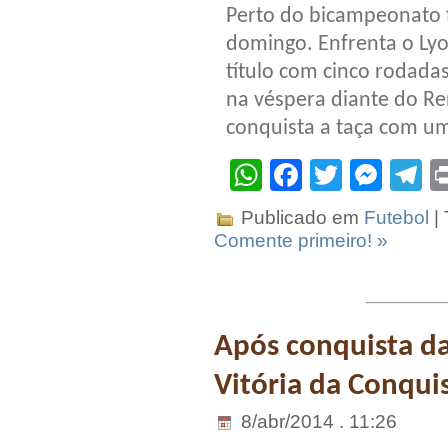
Perto do bicampeonato f
domingo. Enfrenta o Ly
título com cinco rodada
na véspera diante do R
conquista a taça com um
WhatsApp
Facebook
Twitter
Mes
T
Publicado em
Futebol
|
Comente primeiro! »
Após conquista da
Vitória da Conquis
8/abr/2014 . 11:26