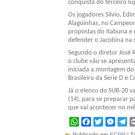
conquista do terceiro l
Os jogadores Sílvio, Edi
Alagoinhas, no Campeona
propostas do Itabuna e
defender o Jacobina na
Segundo o diretor José 
o clube vão se apresen
iniciada a montagem do
Brasileiro da Serie D e
Já o elenco do SUB-20 v
(14), para se preparar p
que vai acontecer no m
WhatsApp
Facebook
Twitter
Mes
T
Publicado em
ECPP
| T