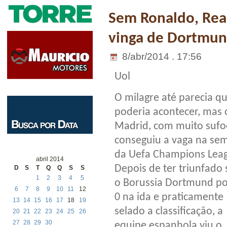
Sem Ronaldo, Real
vinga de Dortmund
8/abr/2014 . 17:56
Uol
O milagre até parecia q
poderia acontecer, mas 
Madrid, com muito sufo
conseguiu a vaga na sem
da Uefa Champions Lea
abril 2014
Depois de ter triunfado
D
S
T
Q
Q
S
S
1
2
3
4
5
o Borussia Dortmund po
6
7
8
9
10
11
12
0 na ida e praticamente
13
14
15
16
17
18
19
selado a classificação, a
20
21
22
23
24
25
26
27
28
29
30
equipe espanhola viu o