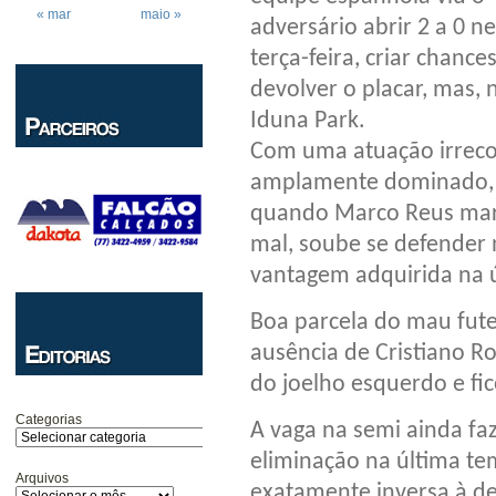
« mar
maio »
adversário abrir 2 a 0 n
terça-feira, criar chance
devolver o placar, mas, 
Iduna Park.
Com uma atuação irreco
amplamente dominado, 
quando Marco Reus mar
mal, soube se defender n
vantagem adquirida na 
Boa parcela do mau fute
ausência de Cristiano 
do joelho esquerdo e fi
Categorias
A vaga na semi ainda fa
eliminação na última te
Arquivos
exatamente inversa à des