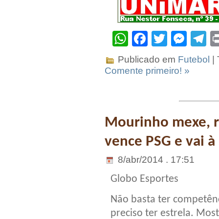
WhatsApp
Facebook
Twitter
Mes
T
Publicado em
Futebol
|
Comente primeiro! »
Mourinho mexe, r
vence PSG e vai à 
8/abr/2014 . 17:51
Globo Esportes
Não basta ter competênc
preciso ter estrela. Mos