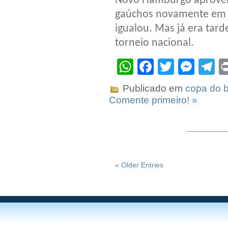
Novo Hamburgo aproveit
gaúchos novamente em v
igualou. Mas já era ta
torneio nacional.
WhatsApp
Facebook
Twitter
Mes
T
Publicado em
copa do b
Comente primeiro! »
« Older Entries