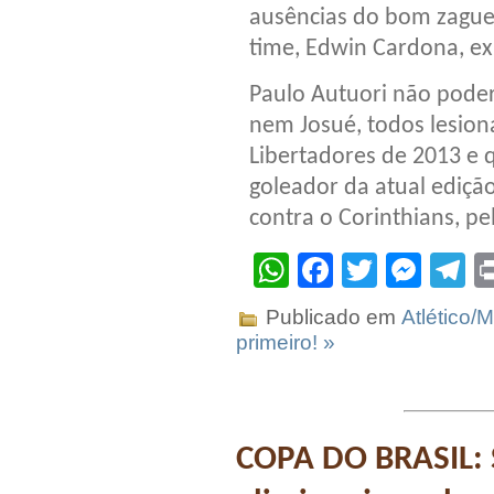
ausências do bom zaguei
time, Edwin Cardona, ex
Paulo Autuori não pode
nem Josué, todos lesiona
Libertadores de 2013 e 
goleador da atual ediçã
contra o Corinthians, p
WhatsApp
Facebook
Twitter
Mes
T
Publicado em
Atlético/
primeiro! »
COPA DO BRASIL: S