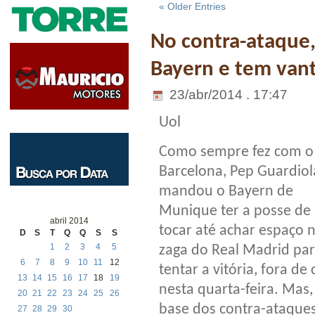
« Older Entries
No contra-ataque,
Bayern e tem van
23/abr/2014 . 17:47
Uol
Como sempre fez com o
Barcelona, Pep Guardiol
mandou o Bayern de
Munique ter a posse de 
abril 2014
tocar até achar espaço 
D
S
T
Q
Q
S
S
1
2
3
4
5
zaga do Real Madrid pa
6
7
8
9
10
11
12
tentar a vitória, fora de 
13
14
15
16
17
18
19
nesta quarta-feira. Mas,
20
21
22
23
24
25
26
base dos contra-ataques
27
28
29
30