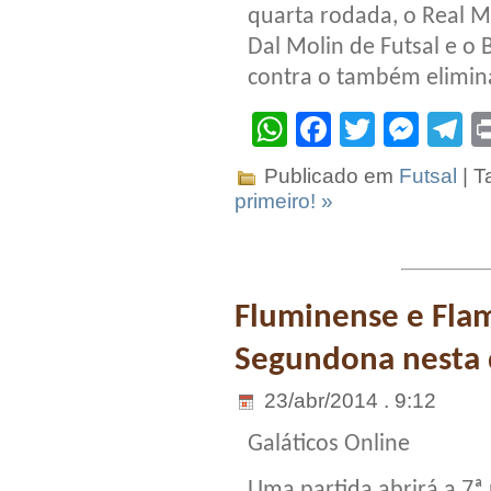
quarta rodada, o Real M
Dal Molin de Futsal e o
contra o também elimin
WhatsApp
Facebook
Twitter
Mes
T
Publicado em
Futsal
| T
primeiro! »
Fluminense e Fla
Segundona nesta 
23/abr/2014 . 9:12
Galáticos Online
Uma partida abrirá a 7ª