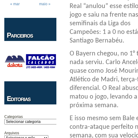
« mar
maio »
Real “anulou” esse estil
jogo e saiu na frente na
semifinais da Liga dos
Campeões: 1 a 0 no est
Santiago Bernabéu.
O Bayern chegou, no 1° 
nada serviu. Carlo Ancel
quase como José Mourin
Atlético de Madri, terça
diferencial. O Real abus
matou o jogo, levando a
próxima semana.
Categorias
E isso mesmo sem Bale e
contra-ataque perfeito n
Arquivos
semana, com sua velocid