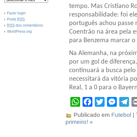
tempo. Mas Cristiano Ro
Fazer login
responsabilidade: foi el
Posts
RSS
português achou passe n
RSS
dos comentários
Coentrão na área pela e
WordPress.org
para Benzema marcar o g
Na Alemanha, na próxima
por um gol de diferença, 
continuará a busca pelo 
necessitará da vitória p
Real, 1 a 0 para o Bayer
WhatsApp
Facebook
Twitter
Mes
T
Publicado em
Futebol
|
primeiro! »