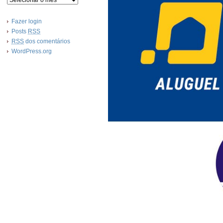
Fazer login
Posts
RSS
RSS
dos comentários
WordPress.org