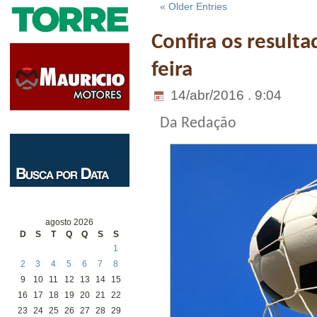
« Older Entries
Confira os resulta
feira
14/abr/2016 . 9:04
Da Redação
agosto 2026
D
S
T
Q
Q
S
S
1
2
3
4
5
6
7
8
9
10
11
12
13
14
15
16
17
18
19
20
21
22
23
24
25
26
27
28
29