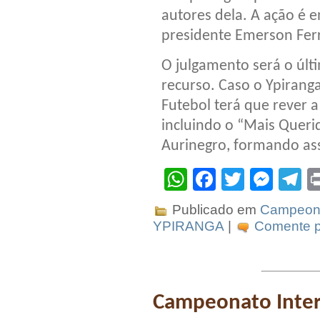
autores dela. A ação é e
presidente Emerson Ferret
O julgamento será o últ
recurso. Caso o Ypirang
Futebol terá que rever a
incluindo o “Mais Querid
Aurinegro, formando ass
WhatsApp
Facebook
Twitter
Mes
T
Publicado em
Campeona
YPIRANGA
|
Comente pr
Campeonato Inter