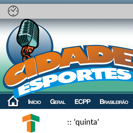
:: ‘quinta’