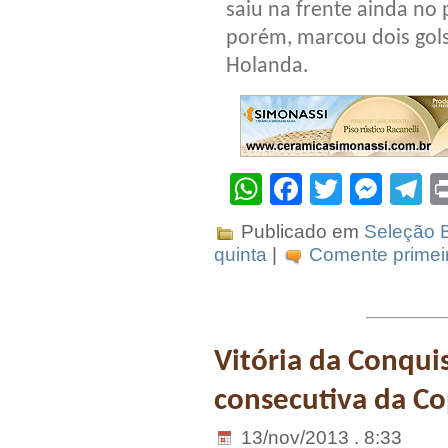
saiu na frente ainda no
porém, marcou dois gols 
Holanda.
WhatsApp
Facebook
Twitter
Mes
T
Publicado em
Seleção B
quinta
|
Comente primeir
Vitória da Conquis
consecutiva da C
13/nov/2013 . 8:33