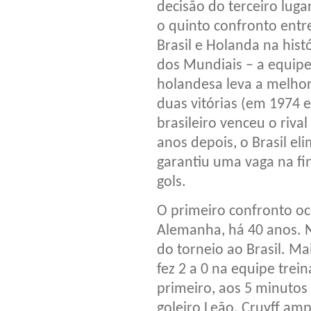
decisão do terceiro lugar
o quinto confronto entr
Brasil e Holanda na hist
dos Mundiais – a equip
holandesa leva a melho
duas vitórias (em 1974 e
brasileiro venceu o riva
anos depois, o Brasil el
garantiu uma vaga na fina
gols.
O primeiro confronto o
Alemanha, há 40 anos. Na
do torneio ao Brasil. M
fez 2 a 0 na equipe tre
primeiro, aos 5 minuto
goleiro Leão. Cruyff am