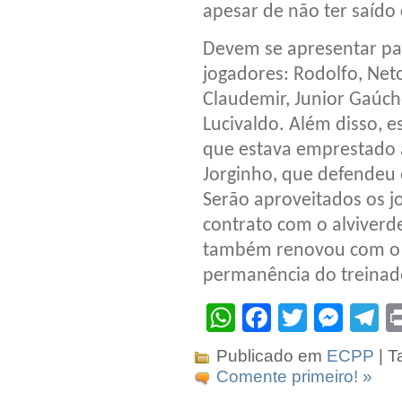
apesar de não ter saído 
Devem se apresentar para
jogadores: Rodolfo, Neto
Claudemir, Junior Gaúcho
Lucivaldo. Além disso, e
que estava emprestado 
Jorginho, que defendeu
Serão aproveitados os j
contrato com o alviverd
também renovou com o B
permanência do treinado
WhatsApp
Facebook
Twitter
Mes
T
Publicado em
ECPP
| T
Comente primeiro! »