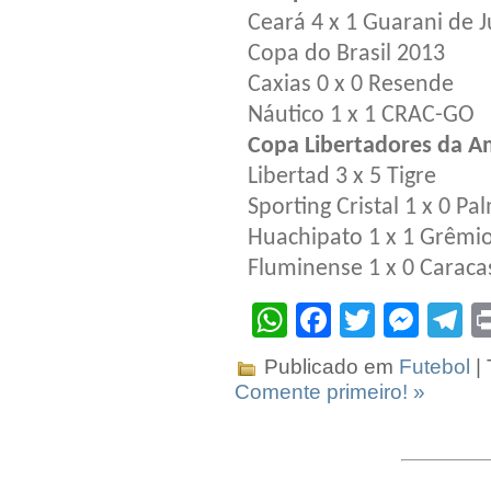
Ceará 4 x 1 Guarani de J
Copa do Brasil 2013
Caxias 0 x 0 Resende
Náutico 1 x 1 CRAC-GO
Copa Libertadores da A
Libertad 3 x 5 Tigre
Sporting Cristal 1 x 0 Pa
Huachipato 1 x 1 Grêmi
Fluminense 1 x 0 Caraca
WhatsApp
Facebook
Twitter
Mes
T
Publicado em
Futebol
|
Comente primeiro! »