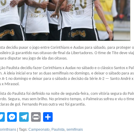
sta decidiu puxar o jogo entre Corinthians e Audax para sábado, para proteger o
ileiro já garantido nas oitavas-de-final da Libertadores. O time de Tite deve via
ara disputar seu jogo de ida das oitavas.
ção Paulista decidiu fazer Corinthians x Audax no sábado e o clássico Santos x Pa
 A ideia inicial era ter as duas semifinais no domingo, e deixar o sábado para a
ie A-1 no domingo e deixar para o sábado a decisão da Série A-2 — Santo André x
 x Mirassol.
ista do Paulista foi definido na noite de segunda-feira, com vitória segura do Pa
rdo. Segura, mas sem brilho. No primeiro tempo, o Palmeiras sofreu e viu o tim
laras de gol. Fernando Prass outra vez foi garantia.
tsApp
acebook
Twitter
Messenger
Telegram
Print
Compartilhar
orinthians
| Tags:
Campeonato
,
Paulista
,
semifinais