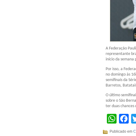
A Federação Pauli
representante bras
início da semana p
Por isso, a Federa
no domingo às 16h.
semifinais da Sér
Barretos, Batatais
O último semifinal
sobre o São Berna
ter duas chances c
Wha
F
Publicado em
C