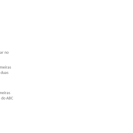
jar no
lmeiras
s duas
lmeiras
e do ABC