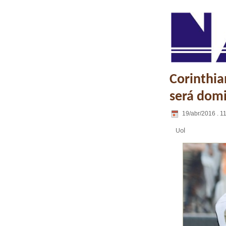
Corinthia
será dom
19/abr/2016 . 1
Uol