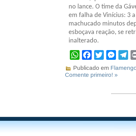
no lance. O time da Gáv
em falha de Vinícius: 3 a
machucado minutos depoi
esboçava reação, se ret
inalterado.
WhatsApp
Facebook
Twitter
Mes
T
Publicado em
Flameng
Comente primeiro! »