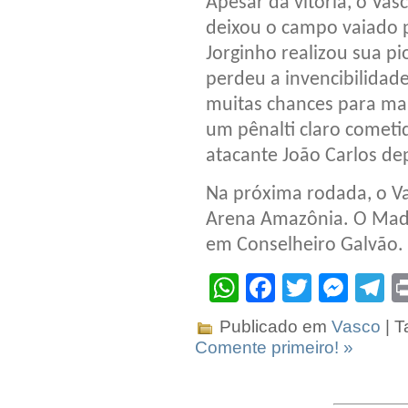
Apesar da vitória, o Va
deixou o campo vaiado p
Jorginho realizou sua p
perdeu a invencibilida
muitas chances para mar
um pênalti claro cometid
atacante João Carlos dep
Na próxima rodada, o Va
Arena Amazônia. O Madur
em Conselheiro Galvão.
WhatsApp
Facebook
Twitter
Mes
T
Publicado em
Vasco
| T
Comente primeiro! »