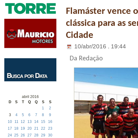
Flamáster vence 
clássica para as 
Cidade
10/abr/2016 . 19:44
Da Redação
abril 2016
D
S
T
Q
Q
S
S
1
2
3
4
5
6
7
8
9
10
11
12
13
14
15
16
17
18
19
20
21
22
23
24
25
26
27
28
29
30