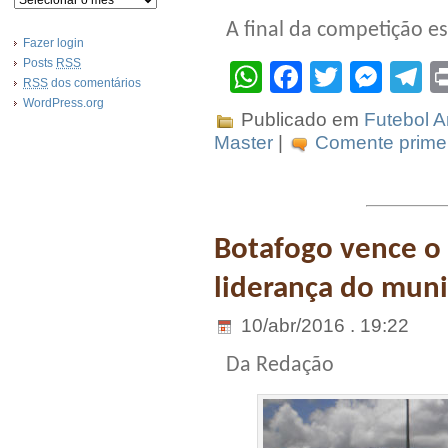
A final da competição e
Fazer login
Posts
RSS
WhatsApp
Facebook
Twitter
Mes
T
RSS
dos comentários
WordPress.org
Publicado em
Futebol 
Master
|
Comente primei
Botafogo vence o 
liderança do muni
10/abr/2016 . 19:22
Da Redação