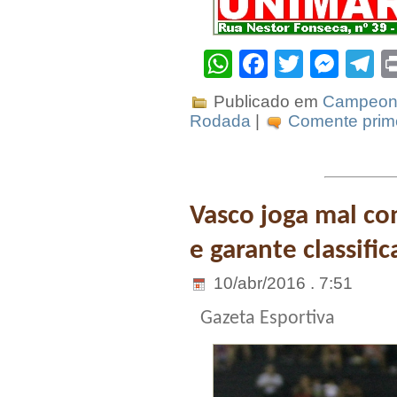
WhatsApp
Facebook
Twitter
Mes
T
Publicado em
Campeona
Rodada
|
Comente prime
Vasco joga mal co
e garante classifi
10/abr/2016 . 7:51
Gazeta Esportiva