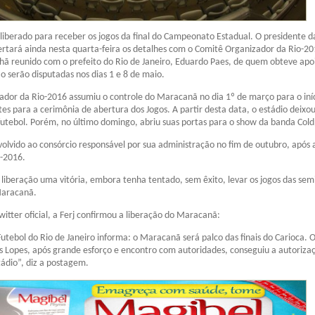
iberado para receber os jogos da final do Campeonato Estadual. O presidente da
rtará ainda nesta quarta-feira os detalhes com o Comitê Organizador da Rio-20
ã reunido com o prefeito do Rio de Janeiro, Eduardo Paes, de quem obteve apoi
ão serão disputadas nos dias 1 e 8 de maio.
dor da Rio-2016 assumiu o controle do Maracanã no dia 1º de março para o iní
es para a cerimônia de abertura dos Jogos. A partir desta data, o estádio deixo
futebol. Porém, no último domingo, abriu suas portas para o show da banda Cold
volvido ao consórcio responsável por sua administração no fim de outubro, após 
o-2016.
a liberação uma vitória, embora tenha tentado, sem êxito, levar os jogos das semi
aracanã.
witter oficial, a Ferj confirmou a liberação do Maracanã:
utebol do Rio de Janeiro informa: o Maracanã será palco das finais do Carioca. 
 Lopes, após grande esforço e encontro com autoridades, conseguiu a autoriza
tádio”, diz a postagem.