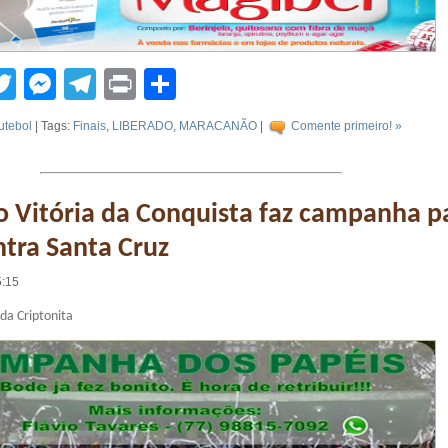
tsApp
acebook
Twitter
Messenger
Telegram
Print
Compartilhar
utebol
| Tags:
Finais
,
LIBERADO
,
MARACANÃO
|
Comente primeiro! »
o Vitória da Conquista faz campanha p
ntra Santa Cruz
5:15
da Criptonita