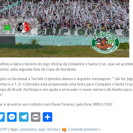
efiniu a data e horário do jogo Vitória da Conquista e Santa Cruz, que vai aconte
únior, pela segunda fase da Copa do Nordeste.
ina no facebook a Torcida Criptonita deixou a seguinte mensagem: “ Vai ter jog
ntão e a T. O. Criptonita está preparando uma festa para Conquista x Santa Cruz
opa do Brasil. Participe e nos ajude a arrecadar o maior número de fundos para 
s”.
r é só entrar em contato com Flavio Tavares, pelo fone 98815-7092
tsApp
acebook
Twitter
Messenger
Telegram
Print
Compartilhar
CPP
| Tags:
campanha
,
jogo
,
torcida
|
Comente primeiro! »