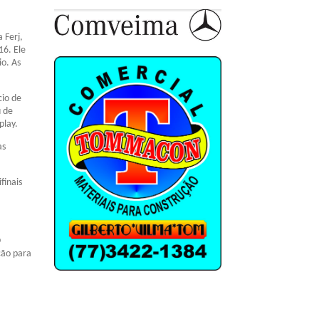
 Ferj,
16. Ele
o. As
cio de
u de
play.
as
finais
O
ção para