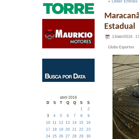
« Older Entries
Maracanã 
Estadual
13/abr/2016 . 1
Globo Esportes
abril 2016
D
S
T
Q
Q
S
S
1
2
3
4
5
6
7
8
9
10
11
12
13
14
15
16
17
18
19
20
21
22
23
24
25
26
27
28
29
30