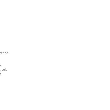
cer no
o
, pela
a