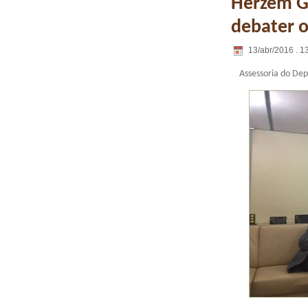
Herzem G
debater 
13/abr/2016 . 1
Assessoria do De