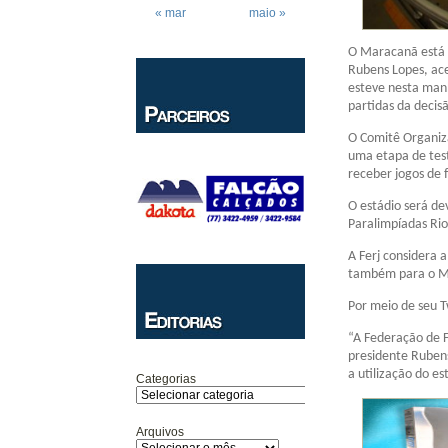
« mar
maio »
O Maracanã está l
Rubens Lopes, ace
esteve nesta manh
partidas da decis
O Comitê Organiza
uma etapa de test
receber jogos de 
O estádio será de
Paralimpíadas Ri
A Ferj considera 
também para o M
Por meio de seu T
“A Federação de F
presidente Rubens
a utilização do es
Categorias
Arquivos