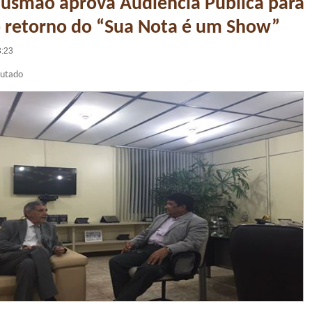
usmão aprova Audiência Pública para
o retorno do “Sua Nota é um Show”
3:23
putado