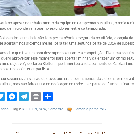
variano apesar do rebaixamento da equipe no Campeonato Paulista, o meia Klei
não definiu onde vai atuar no segundo semestre da temporada.
o Leandro, que ainda não tem permanência assegurada no Vitória, o caçula da 
se acertar’ nos próximos meses, para ter uma segunda parte de 2016 de sucess
 acredito que tive um bom desempenho durante a competição. Tive uma sequên
e quero aproveitar esse momento para acertar minha vida e fazer um ótimo seg
o meu objetivo”, declarou Kleiton, que lamentou o rebaixamento do Capivariano
pelo clube do interior paulista.
 conseguimos chegar ao objetivo, que era a permanência do clube na primeira d
lista, mas não faltou luta de dedicação de todos. Faz parte do futebol. Ficare
tsApp
acebook
Twitter
Messenger
Telegram
Print
Compartilhar
utebol
| Tags:
KLEITON
,
mira
,
Semestre
|
Comente primeiro! »