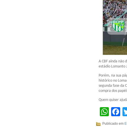
A CBF ainda não d
estádio Lomanto J
Porém, na sua pág
histórico no Loma
segunda fase da C
compra dos papéi
Quem quiser ajuda
Wha
F
Publicado em
E