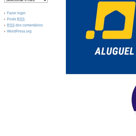
Fazer login
Posts
RSS
RSS
dos comentários
WordPress.org