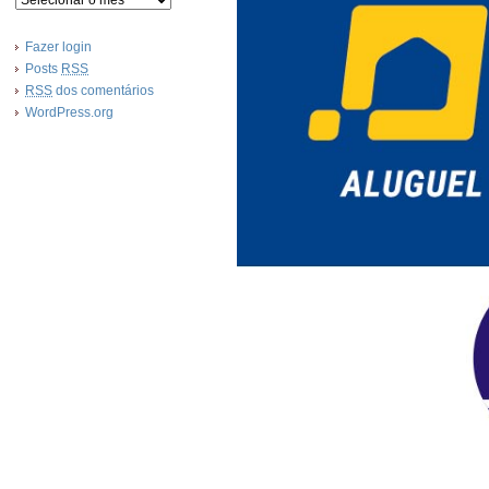
Fazer login
Posts
RSS
RSS
dos comentários
WordPress.org