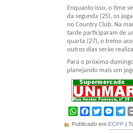
Enquanto isso, o time s
da segunda (25), os jog
no Country Club. Na manh
tarde participaram de u
quarta (27), o treino a
outros dias serão realiz
Para o próximo domingo 
planejando mais um jog
WhatsApp
Facebook
Twitter
Mes
T
Publicado em
ECPP
| T