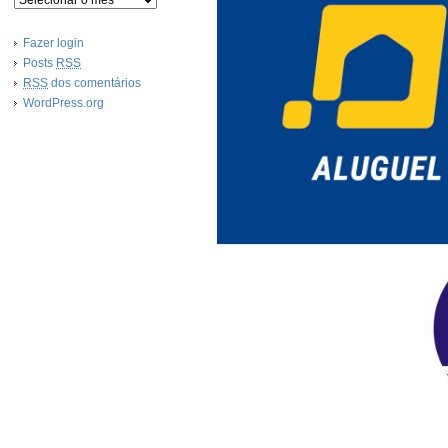
Fazer login
Posts
RSS
RSS
dos comentários
WordPress.org