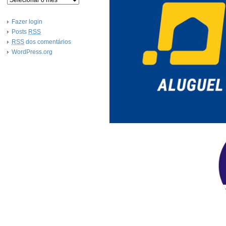
Fazer login
Posts
RSS
RSS
dos comentários
WordPress.org