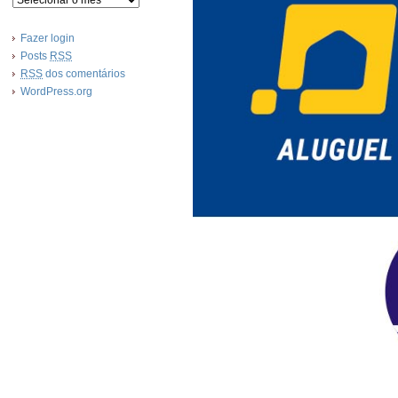
Fazer login
Posts
RSS
RSS
dos comentários
WordPress.org