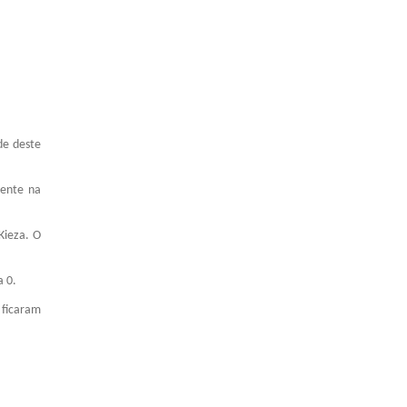
de deste
rente na
Kieza. O
a 0.
 ficaram