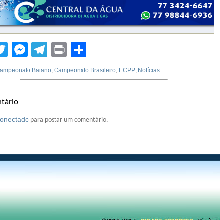
tsApp
acebook
Twitter
Messenger
Telegram
Print
Compartilhar
ampeonato Baiano
,
Campeonato Brasileiro
,
ECPP
,
Notícias
tário
conectado
para postar um comentário.