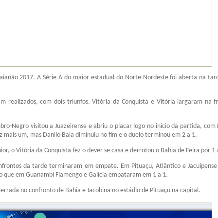
aianão 2017. A Série A do maior estadual do Norte-Nordeste foi aberta na tar
m realizados, com dois triunfos. Vitória da Conquista e Vitória largaram na f
bro-Negro visitou a Juazeirense e abriu o placar logo no início da partida, com 
z mais um, mas Danilo Bala diminuiu no fim e o duelo terminou em 2 a 1.
or, o Vitória da Conquista fez o dever se casa e derrotou o Bahia de Feira por 1 
onfrontos da tarde terminaram em empate. Em Pituaçu, Atlântico e Jacuipense
to que em Guanambi Flamengo e Galícia empataram em 1 a 1.
errada no confronto de Bahia e Jacobina no estádio de Pituaçu na capital.