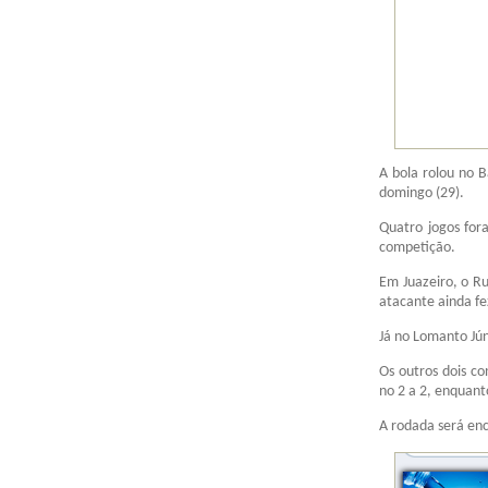
A bola rolou no B
domingo (29).
Quatro jogos fora
competição.
Em Juazeiro, o Ru
atacante ainda fe
Já no Lomanto Júni
Os outros dois c
no 2 a 2, enquan
A rodada será enc