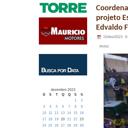
Coordenaç
projeto E
Edvaldo F
15/dez/2023 . 8
PMVC
dezembro 2023
D
S
T
Q
Q
S
S
1
2
3
4
5
6
7
8
9
10
11
12
13
14
15
16
17
18
19
20
21
22
23
24
25
26
27
28
29
30