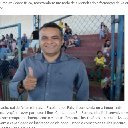
 uma atividade física, mas também um meio de aprendizado e formação de valor
or.
aújo, pai de Artur e Lucas, a Escolinha de Futsal representa uma importante
ocialização e lazer para seus filhos. Com apenas 5 e 6 anos, eles já desenvolvera
aram comprometimento com o esporte. “Procurei inscrevê-los em uma atividad
lvam a capacidade de interação desde cedo. Desde o começo das aulas procuro