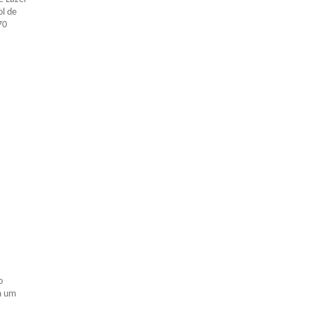
ol de
70
o
em um