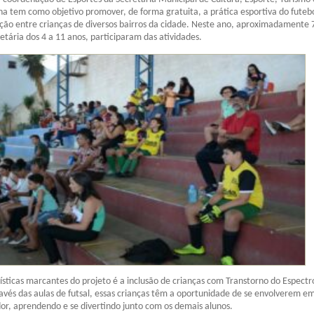
inha tem como objetivo promover, de forma gratuita, a prática esportiva do futeb
zação entre crianças de diversos bairros da cidade. Neste ano, aproximadamente 
 etária dos 4 a 11 anos, participaram das atividades.
sticas marcantes do projeto é a inclusão de crianças com Transtorno do Espectr
ravés das aulas de futsal, essas crianças têm a oportunidade de se envolverem 
r, aprendendo e se divertindo junto com os demais alunos.