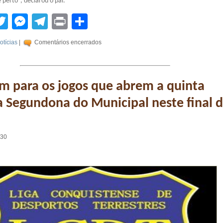
perto”, declarou o pai.
tsApp
acebook
Twitter
Messenger
Telegram
Print
Compartilhar
otícias
|
Comentários encerrados
m para os jogos que abrem a quinta
 Segundona do Municipal neste final 
:30