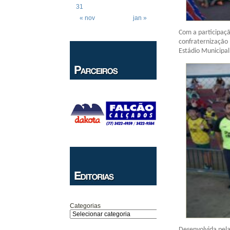
31
« nov
jan »
Com a participação
confraternização 
Estádio Municipal
Categorias
Desenvolvida pela