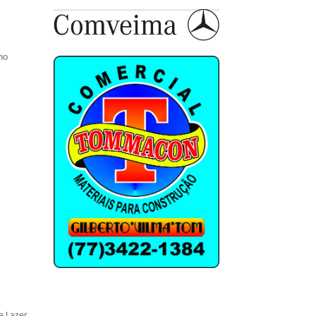
no
e Lazer