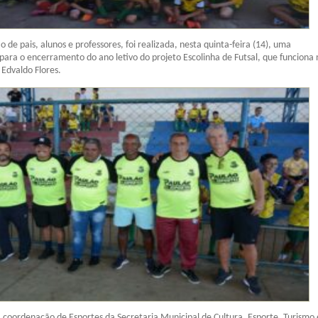
 de pais, alunos e professores, foi realizada, nesta quinta-feira (14), uma
para o encerramento do ano letivo do projeto Escolinha de Futsal, que funciona 
 Edvaldo Flores.
 coordenação de Esportes da Secretaria Municipal de Cultura, Esporte, Turismo 