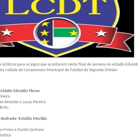
de árbitros para os jogos que acontecem neste final de semana no estádio Edvaldo
inta rodada do Campeonato Municipal de Futebol da Segunda Divisão
Estádio Edvaldo Flores
 Vieira
nei Almeida e Lucas Pereira
Brito
 Andrade- Estádio Murilão
a
no Freire e Danilo Santana
Batista