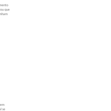
amento
iou que
tenham
lvem
l se