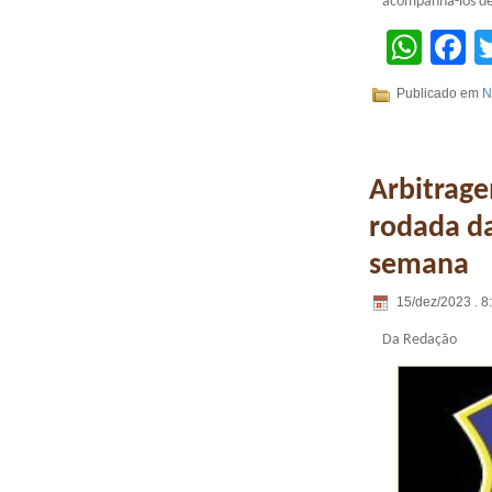
acompanhá-los de 
Wha
F
Publicado em
N
Arbitrage
rodada da
semana
15/dez/2023 . 8
Da Redação