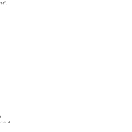
es”,
m
e para