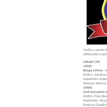
Confira a escala 
válidos pela a qu
Sábado (16)
15h00
Bangu x Porto – 
Árbitro: Jaimilton
Assistentes: Rubi
Reserva: Adriana 
15h00
José Gonçalves x
Árbitro: Ítalo Silv
Assistentes: Silva
Reserva: Claudia 