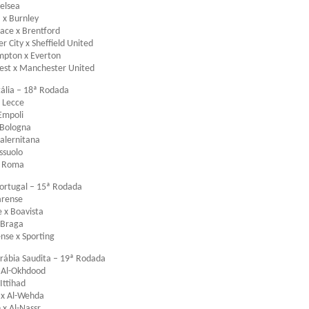
elsea
a x Burnley
lace x Brentford
 City x Sheffield United
mpton x Everton
est x Manchester United
ália – 18ª Rodada
 Lecce
 Empoli
 Bologna
alernitana
ssuolo
x Roma
ortugal – 15ª Rodada
arense
e x Boavista
 Braga
nse x Sporting
ábia Saudita – 19ª Rodada
x Al-Okhdood
-Ittihad
 x Al-Wehda
 x Al-Nassr