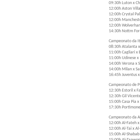
09:30h Luton x Ch
12:00h Aston Vill
12:00h Crystal Pa
12:00h Manchester
12:00h Wolverha
14:30h Nottm For
Campeonato da It
08:30h Atalanta x
11:00h Cagliari x
11:00h Udinese x
14:00h Verona x S
14:00h Milan x Sa
16:45h Juventus 
Campeonato de P
12:30h Estoril x F
12:30h Gil Vicent
15:00h Casa Pia x
17:30h Portimone
Campeonato da Ar
12:00h Al-Fateh 
12:00h Al-Tai x Al
15:00h Al-Shabab
15:00h Al-Taawon