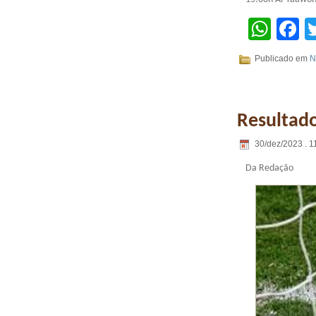
Wha
F
Publicado em
N
Resultado
30/dez/2023 . 1
Da Redação