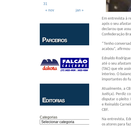
31
« nov
jan »
Em entrevista à r
após o seu afasta
declarou que assu
Confederação Bras
“Tenho conversad
acabou”, afirmou 
Ednaldo Rodrigues
até o seu afastam
(TAC) que ele ass
interino. O baian
importantes do fu
Atualmente, a CBF 
Justiça). Perdiz
disputar o pleito
e Reinaldo Carnei
CBF.
Categorias
Na entrevista, Ed
os atores para fa