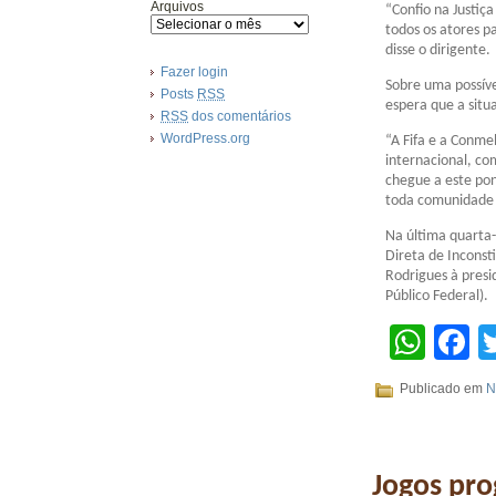
Arquivos
“Confio na Justiç
todos os atores p
disse o dirigente.
Fazer login
Sobre uma possíve
Posts
RSS
espera que a situ
RSS
dos comentários
WordPress.org
“A Fifa e a Conme
internacional, co
chegue a este pon
toda comunidade 
Na última quarta-
Direta de Inconst
Rodrigues à presi
Público Federal).
Wha
F
Publicado em
N
Jogos pro