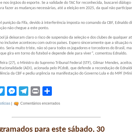
a e nos órgãos do esporte. Se a validade do TAC for reconhecida, buscarei diálog
ara fazer as mudanças necessárias, até a eleição em 2025, da qual não participar
l punição da Fifa, devido à interferência imposta no comando da CBF, Ednaldo d
ação não chegue a este ponto.
bol já deixaram claro o risco de suspensão da seleção e dos clubes de qualquer a
mo inclusive aconteceu com outros países. Espero sinceramente que a situação 
to. Seria muito triste, não só para todos os jogadores e torcedores do Brasil, ma
que gira em torno do futebol e depende dele para viver”, comentou Ednaldo.
feira (27), o Ministro do Supremo Tribunal Federal (STF), Gilmar Mendes, aceito
itucionalidade (ADI), acionada pelo PCdoB, que defende a recondução de Ednald
dência da CBF e pediu urgência na manifestação do Governo Lula e do MPF (Mini
tsApp
acebook
Twitter
Messenger
Telegram
Print
Compartilhar
otícias
|
Comentários encerrados
gramados para este sábado, 30