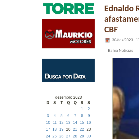
Ednaldo R
afastamen
CBF
30/dez/2023 . 1
Bahia Notícias
dezembro 2023
D
S
T
Q
Q
S
S
1
2
3
4
5
6
7
8
9
10
11
12
13
14
15
16
17
18
19
20
21
22
23
24
25
26
27
28
29
30