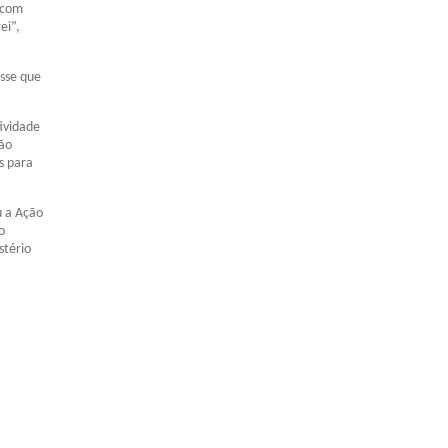
o com
ei”,
isse que
tividade
não
s para
u a Ação
o
stério