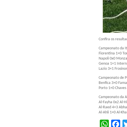
Confira os result
Campeonato da It
Fiorentina 1×0 To
Napoli 0x0 Monz
Genoa 1×1 Intern
Lazio 3×1 Frosino
Campeonato de P
Benfica 3×0 Fama
Porto 1×0 Chaves
Campeonato da Ar
Al-Fayha 0x2 Al-Hi
Al-Raed 4×3 Abha
Al-Ahli 1×0 Al-Kha
Wha
F