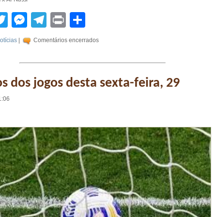
tsApp
acebook
Twitter
Messenger
Telegram
Print
Compartilhar
otícias
|
Comentários encerrados
s dos jogos desta sexta-feira, 29
1:06