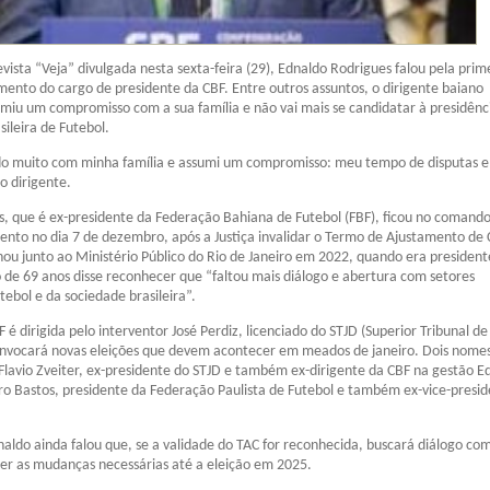
evista “Veja” divulgada nesta sexta-feira (29), Ednaldo Rodrigues falou pela prim
mento do cargo de presidente da CBF. Entre outros assuntos, o dirigente baiano
miu um compromisso com a sua família e não vai mais se candidatar à presidênc
ileira de Futebol.
o muito com minha família e assumi um compromisso: meu tempo de disputas el
o dirigente.
, que é ex-presidente da Federação Bahiana de Futebol (FBF), ficou no comand
ento no dia 7 de dezembro, após a Justiça invalidar o Termo de Ajustamento de
inou junto ao Ministério Público do Rio de Janeiro em 2022, quando era president
o de 69 anos disse reconhecer que “faltou mais diálogo e abertura com setores
tebol e da sociedade brasileira”.
é dirigida pelo interventor José Perdiz, licenciado do STJD (Superior Tribunal de
 convocará novas eleições que devem acontecer em meados de janeiro. Dois nom
: Flavio Zveiter, ex-presidente do STJD e também ex-dirigente da CBF na gestão E
ro Bastos, presidente da Federação Paulista de Futebol e também ex-vice-presi
naldo ainda falou que, se a validade do TAC for reconhecida, buscará diálogo co
zer as mudanças necessárias até a eleição em 2025.