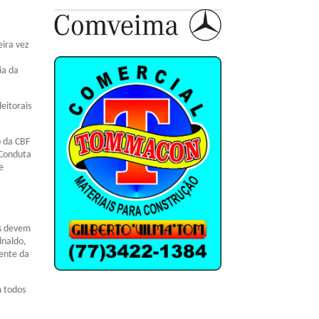
eira vez
ia da
eitorais
o da CBF
 Conduta
e
es devem
dnaldo,
dente da
m todos