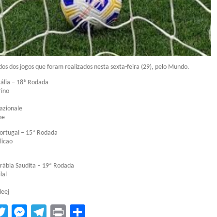
ados dos jogos que foram realizados nesta sexta-feira (29), pelo Mundo.
ália – 18ª Rodada
rino
a
azionale
ne
ortugal – 15ª Rodada
licao
ábia Saudita – 19ª Rodada
lal
leej
tsApp
acebook
Twitter
Messenger
Telegram
Print
Compartilhar