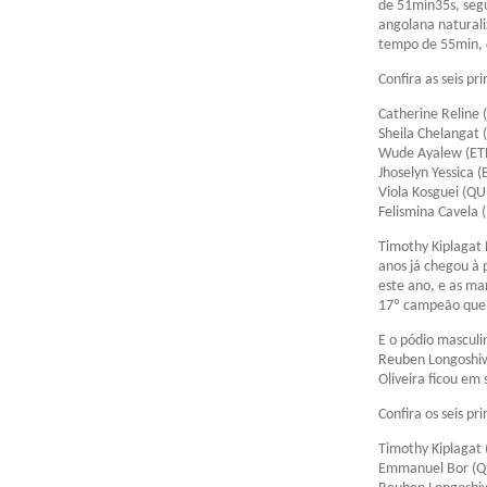
de 51min35s, seg
angolana naturali
tempo de 55min, 
Confira as seis pr
Catherine Reline
Sheila Chelangat
Wude Ayalew (ET
Jhoselyn Yessica 
Viola Kosguei (Q
Felismina Cavela 
Timothy Kiplagat
anos já chegou à 
este ano, e as ma
17º campeão quen
E o pódio mascul
Reuben Longoshiw
Oliveira ficou em 
Confira os seis pr
Timothy Kiplagat
Emmanuel Bor (Q