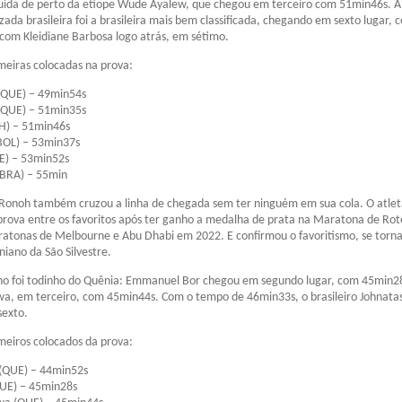
uida de perto da etíope Wude Ayalew, que chegou em terceiro com 51min46s. A
zada brasileira foi a brasileira mais bem classificada, chegando em sexto lugar, 
com Kleidiane Barbosa logo atrás, em sétimo.
imeiras colocadas na prova:
 (QUE) – 49min54s
 (QUE) – 51min35s
H) – 51min46s
(BOL) – 53min37s
UE) – 53min52s
(BRA) – 55min
 Ronoh também cruzou a linha de chegada sem ter ninguém em sua cola. O atlet
prova entre os favoritos após ter ganho a medalha de prata na Maratona de Rot
ratonas de Melbourne e Abu Dhabi em 2022. E confirmou o favoritismo, se torn
iano da São Silvestre.
ino foi todinho do Quênia: Emmanuel Bor chegou em segundo lugar, com 45min28
a, em terceiro, com 45min44s. Com o tempo de 46min33s, o brasileiro Johnata
sexto.
imeiros colocados da prova:
 (QUE) – 44min52s
UE) – 45min28s