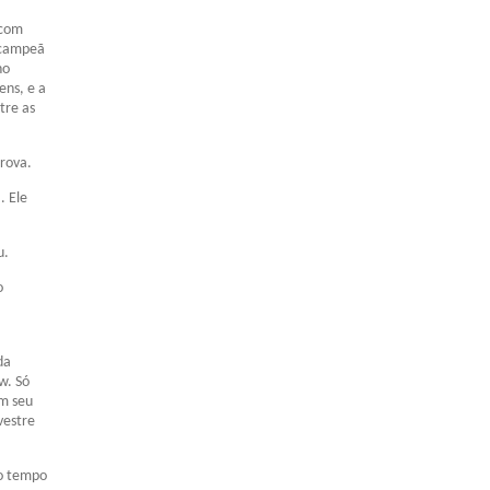
 com
bicampeã
no
ens, e a
tre as
prova.
. Ele
u.
o
da
w. Só
em seu
vestre
 o tempo