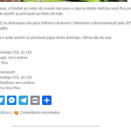
no, o futebol ao redor do mundo não para e aqui no Bahia Notícias você fica po
e assistir as principais partidas de hoje.
1) os destaques vão para Fulham x Arsenal e Tottenham x Bournemouth pela 20
glês.
s e onde assistir os principais jogos deste domingo, último dia do ano:
omingo (31), às 11h
tage, em Londres
 Plus
rnemouth
omingo (31), às 11h
 Stadium, em Londres
N e Star Plus
tsApp
acebook
Twitter
Messenger
Telegram
Print
Compartilhar
otícias
|
Comentários encerrados