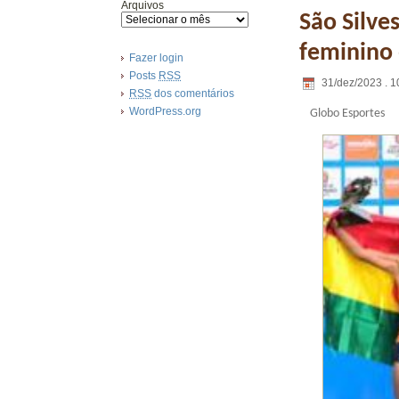
Arquivos
São Silve
feminino 
Fazer login
Posts
RSS
31/dez/2023 . 1
RSS
dos comentários
WordPress.org
Globo Esportes