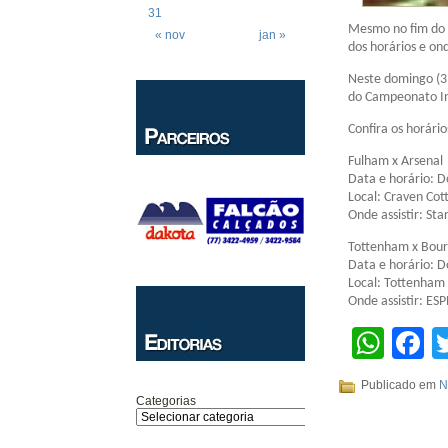
31
Mesmo no fim do a
« nov
jan »
dos horários e ond
Neste domingo (3
do Campeonato In
Confira os horário
Fulham x Arsenal
Data e horário: D
Local: Craven Cot
Onde assistir: Star
Tottenham x Bou
Data e horário: D
Local: Tottenham
Onde assistir: ESP
Wha
F
Publicado em
N
Categorias