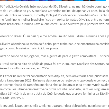
98ª edição da Corrida Internacional de São Silvestre, na manhã deste domingo,
vo da TV Globo e do ge. A queniana Catherine Reline, de apenas 21 anos, foi a 
in54s. Entre os homens, Timothy Kiplagat Ronoh venceu com 44min52s. Tanto 
no feminino, o melhor brasileiro ficou em sexto: Johnatas Oliveira, entre os hom
ada brasileira Felismina Cavela, que correu a São Silvestre pela primeira vez, en
esentar o Brasil. É um país que me acolheu muito bem – disse Felismina após a 
 Oliveira abandonou o sonho do futebol para trabalhar, e se encontrou na corrida
ada como brasileiro mais rápido na prova.
alizar o sonho de ser jogador, mas a gente dá para o gasto como atleta – brinco
o Brasil subiu no alto do pódio da prova foi em 2010, com Marílson dos Santos. N
Peres foi a última a vencer, em 2006.
e Catherine Reline foi conquistado sem disputa, sem adversárias que pudessem
dora também em 2022, Reline se desgarrou do resto do grupo desde o começo 
nte acompanhada da também queniana Sheila Chelangat e da etíope Wude Ayale
ine correu os últimos quilômetros da prova sozinha, absoluta, sem ver ninguém 
antiu a 18ª vitória de uma atleta do Quênia desde que a prova feminina da São Sil
sputada, em 1975.
elo segundo lugar, com Sheila Chelangat garantindo a dobradinha queniana com