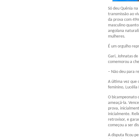
Só deu Quênia na 
transmissão ao vi
da prova com 49m
masculino quanto 
angolana naturaliz
mulheres.
É um orgulho repr
Gari, Johnatas de
comemorou a cheg
– Não deu para re
A última vez que 
feminino, Lucélia 
O bicampeonato d
ameaçá-la. Vence
prova, inicialme
inicialmente. Rel
retrovisor, e gar
começou a ser di
A disputa ficou p