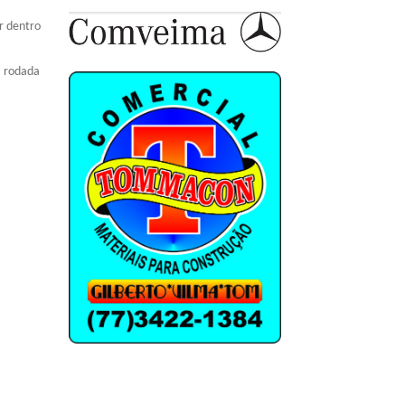
r dentro
ª rodada