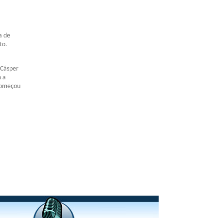
a de
to.
 Cásper
 a
 começou