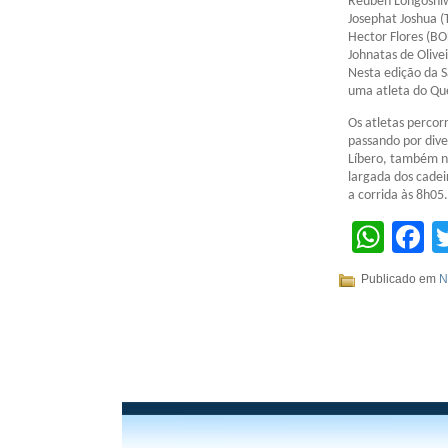
Reuben Longoshi
Josephat Joshua 
Hector Flores (BO
Johnatas de Olive
Nesta edição da S
uma atleta do Quê
Os atletas percor
passando por dive
Líbero, também n
largada dos cadei
a corrida às 8h05.
Wha
F
Publicado em
N