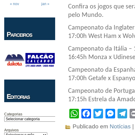
« nov
jan »
Confira os jogos que ser
pelo Mundo.
Campeonato da Inglater
17:00h West Ham x Wo
Campeonato da Itália –
16:45h Monza x Udines
Campeonato da Espanha
17:00h Getafe x Espanyo
Campeonato de Portuga
17:15h Estrela da Amad
WhatsApp
Facebook
Twitter
Mes
T
Categorias
Publicado em
Notícias
Arquivos