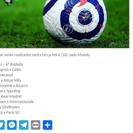
ue serão realizados nesta terça-feira (10), pelo Mundo.
s – 6ª Rodada
greb x Celtic
iverpool
x Aston Villa
Donetsk x Bayern
e x Sporting
x Real Madrid
sen x Internazionale
SV Eindhoven
g x Paris SG
tsApp
acebook
Twitter
Messenger
Telegram
Print
Compartilhar