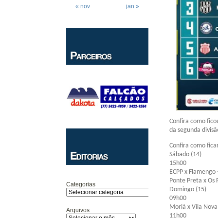
« nov
jan »
Confira como fico
da segunda divisã
Confira como fica
Sábado (14)
15h00
ECPP x Flamengo 
Ponte Preta x Os 
Categorias
Domingo (15)
09h00
Moriá x Vila Nova
Arquivos
11h00