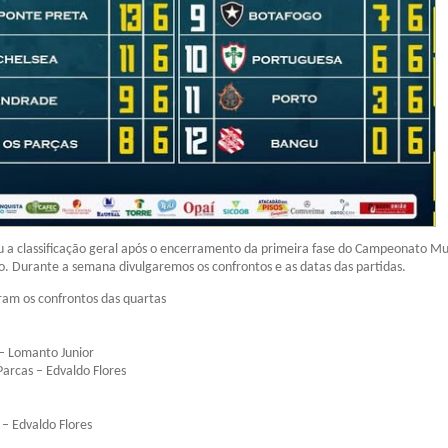
u a classificação geral após o encerramento da primeira fase do Campeonato Mu
o. Durante a semana divulgaremos os confrontos e as datas das partidas.
ram os confrontos das quartas
– Lomanto Junior
Parcas – Edvaldo Flores
 – Edvaldo Flores