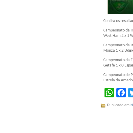
Confira os result
Campeonato da In
West Ham 2 x 1 
Campeonato da It
Monza 1 x 2 Udin
Campeonato da E
Getafe 1 x 0 Espa
Campeonato de P
Estrela da Amado
Wha
F
Publicado em
N