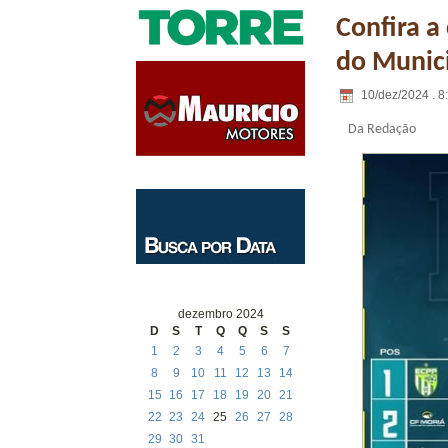
Confira a
do Munici
10/dez/2024 . 8
Da Redação
dezembro 2024
D
S
T
Q
Q
S
S
1
2
3
4
5
6
7
8
9
10
11
12
13
14
15
16
17
18
19
20
21
22
23
24
25
26
27
28
29
30
31