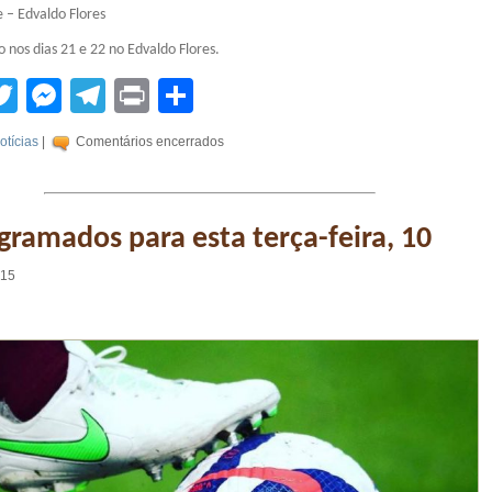
 – Edvaldo Flores
o nos dias 21 e 22 no Edvaldo Flores.
tsApp
acebook
Twitter
Messenger
Telegram
Print
Compartilhar
otícias
|
Comentários encerrados
gramados para esta terça-feira, 10
:15