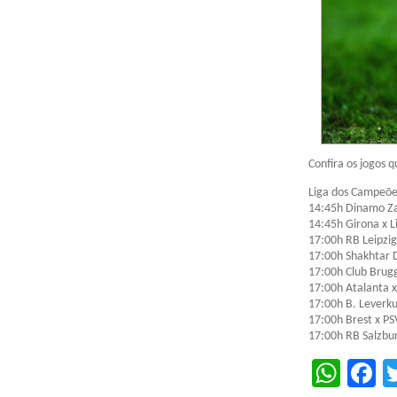
Confira os jogos q
Liga dos Campeõe
14:45h Dinamo Za
14:45h Girona x L
17:00h RB Leipzig 
17:00h Shakhtar 
17:00h Club Brugg
17:00h Atalanta 
17:00h B. Leverku
17:00h Brest x P
17:00h RB Salzbur
Wha
F