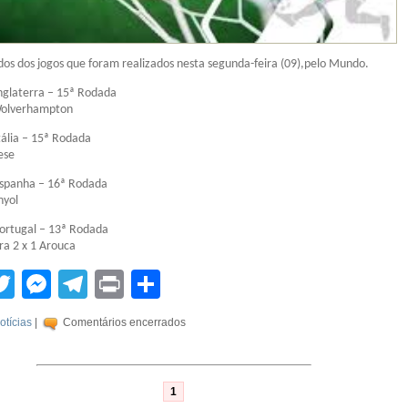
ados dos jogos que foram realizados nesta segunda-feira (09),pelo Mundo.
glaterra – 15ª Rodada
Wolverhampton
ália – 15ª Rodada
ese
spanha – 16ª Rodada
nyol
ortugal – 13ª Rodada
ra 2 x 1 Arouca
tsApp
acebook
Twitter
Messenger
Telegram
Print
Compartilhar
otícias
|
Comentários encerrados
1