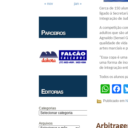
« nov
jan »
Cerca de 150 alun
ligado à Secretari
Integração de Jud
A competição come
adultos que são at
Agnaldo (Sensei G
qualidade de vida
artes marciais e p
“Essa copa é uma 
uma forma de inc
de integração ent
Todos os alunos 
Wha
F
Publicado em
N
Categorias
Arquivos
Arbitrag