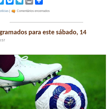
tsApp
acebook
Twitter
Messenger
Telegram
Print
Compartilhar
otícias
|
Comentários encerrados
gramados para este sábado, 14
0:57