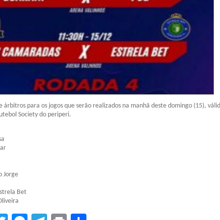
de árbitros para os jogos que serão realizados na manhã deste domingo (15), váli
ebol Society do periperi.
sa
sar
o Jorge
strela Bet
liveira