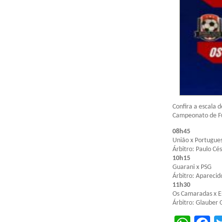
Confira a escala 
Campeonato de Fut
08h45
União x Portugue
Árbitro: Paulo Cé
10h15
Guarani x PSG
Árbitro: Aparecid
11h30
Os Camaradas x E
Árbitro: Glauber O