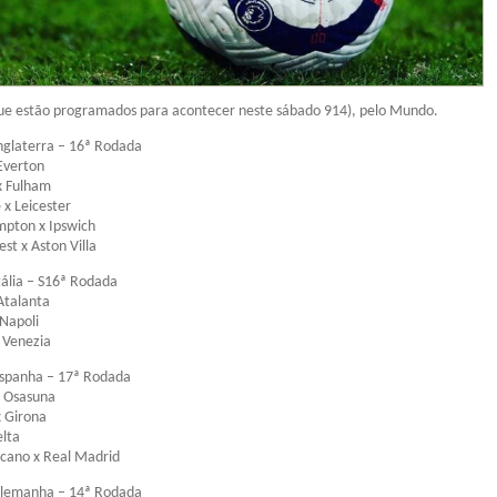
 que estão programados para acontecer neste sábado 914), pelo Mundo.
glaterra – 16ª Rodada
Everton
x Fulham
x Leicester
pton x Ipswich
st x Aston Villa
ália – S16ª Rodada
 Atalanta
Napoli
 Venezia
spanha – 17ª Rodada
x Osasuna
x Girona
elta
ecano x Real Madrid
lemanha – 14ª Rodada