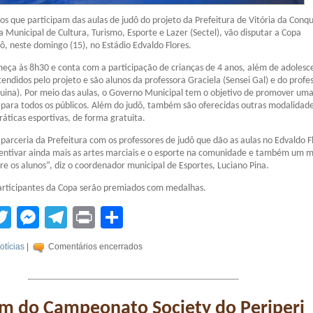
os que participam das aulas de judô do projeto da Prefeitura de Vitória da Conqu
a Municipal de Cultura, Turismo, Esporte e Lazer (Sectel), vão disputar a Copa
ô, neste domingo (15), no Estádio Edvaldo Flores.
ça às 8h30 e conta com a participação de crianças de 4 anos, além de adolesc
endidos pelo projeto e são alunos da professora Graciela (Sensei Gal) e do profe
uina). Por meio das aulas, o Governo Municipal tem o objetivo de promover um
 para todos os públicos. Além do judô, também são oferecidas outras modalidad
ráticas esportivas, de forma gratuita.
parceria da Prefeitura com os professores de judô que dão as aulas no Edvaldo Fl
entivar ainda mais as artes marciais e o esporte na comunidade e também um
re os alunos”, diz o coordenador municipal de Esportes, Luciano Pina.
participantes da Copa serão premiados com medalhas.
tsApp
acebook
Twitter
Messenger
Telegram
Print
Compartilhar
otícias
|
Comentários encerrados
em do Campeonato Society do Periperi