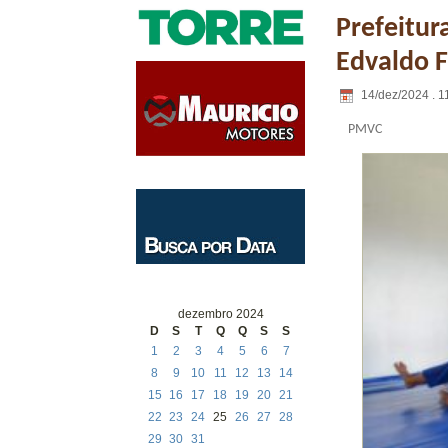
Prefeitur
Edvaldo F
14/dez/2024 . 1
PMVC
dezembro 2024
D
S
T
Q
Q
S
S
1
2
3
4
5
6
7
8
9
10
11
12
13
14
15
16
17
18
19
20
21
22
23
24
25
26
27
28
29
30
31