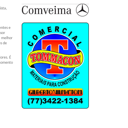
ista,
entes e
ssor
a melhor
es de
ores. É
 momento