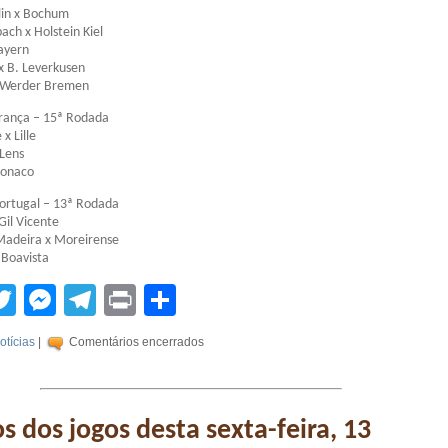
lin x Bochum
ch x Holstein Kiel
ayern
x B. Leverkusen
 x Werder Bremen
rança – 15ª Rodada
x Lille
 Lens
Monaco
ortugal – 13ª Rodada
Gil Vicente
Madeira x Moreirense
 Boavista
tsApp
acebook
Twitter
Messenger
Telegram
Print
Compartilhar
otícias
|
Comentários encerrados
s dos jogos desta sexta-feira, 13