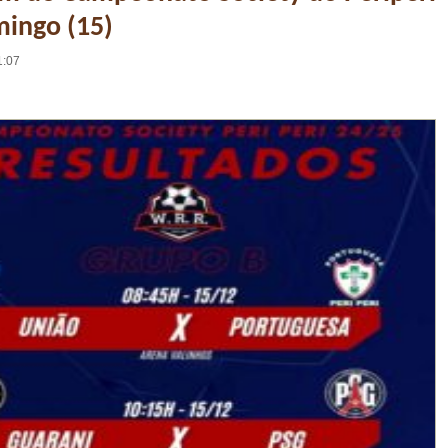
mingo (15)
1:07