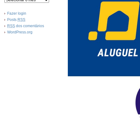
Fazer login
Posts
RSS
RSS
dos comentários
WordPress.org