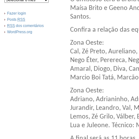
Maísa Brito e Geeno And
Fazer login
Santos.
Posts
RSS
RSS
dos comentários
Confira a relação das eq
WordPress.org
Zona Oeste:
Cal, Zé Preto, Aureliano
Nego Éter, Perereca, Ne
Amaral, Diogo, Diva, Ca
Marcio Boi Tatá, Marcão,
Zona Oeste:
Adriano, Adrianinho, Adri
Jurandir, Leandro, Val, M
Lemos, Zé Grilo, Válber, 
Lua e Juleone. Técnico:
A final será as 11 horas